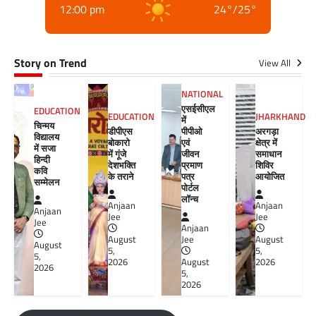
12:00 pm
24
°
/
25
°
Story on Trend
View All
NATIONAL
एसईसीएल
EDUCATION
EDUCATION
JHARKHAND
में
चिन्मय
डीपीएस
पीपीओ
अरगड़ा
विद्यालय
बोकारो
एवं
क्षेत्र में
में सजा
में गूंजे
जीवन
समाधान
हिन्दी
देशभक्ति
प्रमाण
शिविर
कवि
के तराने
पत्र
आयोजित
सम्मेलन
पोर्टल
लॉन्च
Anjaan
Anjaan
Anjaan
Jee
Jee
Jee
Anjaan
August
Jee
August
August
5,
5,
5,
2026
August
2026
2026
5,
2026