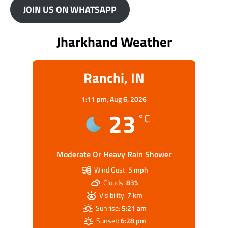
JOIN US ON WHATSAPP
Jharkhand Weather
Ranchi, IN
1:11 pm,
Aug 6, 2026
23
°C
Moderate Or Heavy Rain Shower
Wind Gust:
5 mph
Clouds:
83%
Visibility:
7 km
Sunrise:
5:21 am
Sunset:
6:28 pm