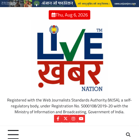
Skip
to
Thu, Aug 6, 2026
content
Registered with the Web Journalists Standards Authority (WJSA), a self-
regulatory body, under Registration No. S000108/2019-20 with the
Ministry of Information and Broadcasting, Government of India.
Facebook
Twitter
Instagram
YouTube