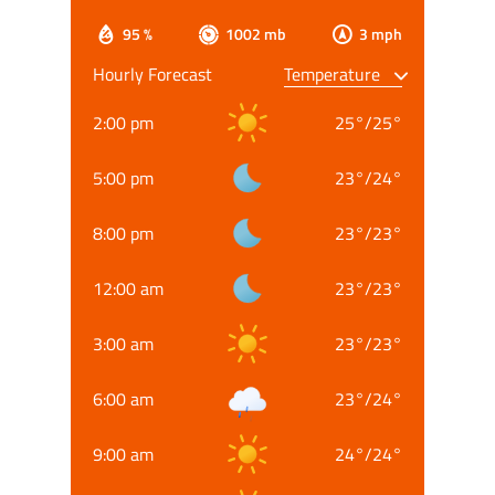
95 %
1002 mb
3 mph
Hourly Forecast
2:00 pm
25
°
/
25
°
5:00 pm
23
°
/
24
°
8:00 pm
23
°
/
23
°
12:00 am
23
°
/
23
°
3:00 am
23
°
/
23
°
6:00 am
23
°
/
24
°
9:00 am
24
°
/
24
°