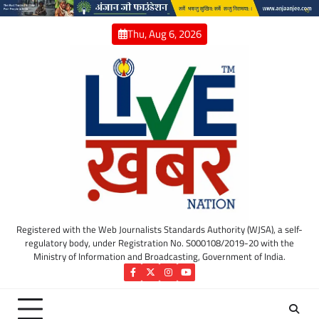
Skip
to
Thu, Aug 6, 2026
content
Registered with the Web Journalists Standards Authority (WJSA), a self-
regulatory body, under Registration No. S000108/2019-20 with the
Ministry of Information and Broadcasting, Government of India.
Facebook
Twitter
Instagram
YouTube