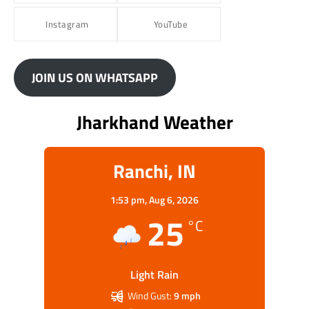
Instagram
YouTube
JOIN US ON WHATSAPP
Jharkhand Weather
Ranchi, IN
1:53 pm,
Aug 6, 2026
25
°C
Light Rain
Wind Gust:
9 mph