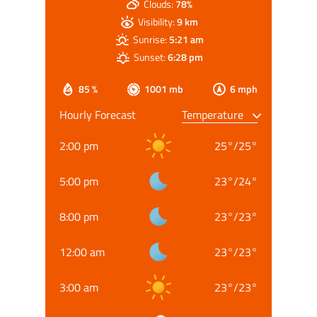
Clouds:
78%
Visibility:
9 km
Sunrise:
5:21 am
Sunset:
6:28 pm
85 %
1001 mb
6 mph
Hourly Forecast
2:00 pm
25
°
/
25
°
5:00 pm
23
°
/
24
°
8:00 pm
23
°
/
23
°
12:00 am
23
°
/
23
°
3:00 am
23
°
/
23
°