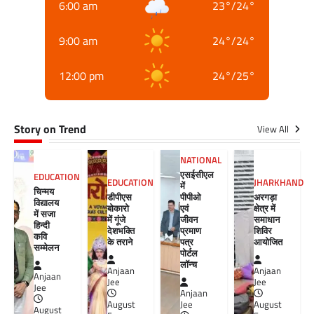
6:00 am
23
°
/
24
°
9:00 am
24
°
/
24
°
12:00 pm
24
°
/
25
°
Story on Trend
View All
NATIONAL
एसईसीएल
EDUCATION
EDUCATION
JHARKHAND
में
चिन्मय
डीपीएस
पीपीओ
अरगड़ा
विद्यालय
बोकारो
एवं
क्षेत्र में
में सजा
में गूंजे
जीवन
समाधान
हिन्दी
देशभक्ति
प्रमाण
शिविर
कवि
के तराने
पत्र
आयोजित
सम्मेलन
पोर्टल
लॉन्च
Anjaan
Anjaan
Anjaan
Jee
Jee
Jee
Anjaan
August
Jee
August
August