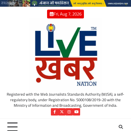
Skip
to
Fri, Aug 7, 2026
content
Registered with the Web Journalists Standards Authority (WJSA), a self-
regulatory body, under Registration No. S000108/2019-20 with the
Ministry of Information and Broadcasting, Government of India.
Facebook
Twitter
Instagram
YouTube