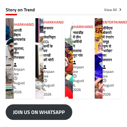
Story on Trend
View All
JHARKHAND
ENTERTAINME
JHARKHAND
JHARKHAND
कसमार
डीपीएस
आरती
में
नावाडीह
बोकारो
हेंब्रम
सेवानिवृत्त
में तीन
में रंगारंग
हत्याकांड
CCL
अर्थियों
समूह
का
कर्मी के
ने
नृत्य से
खुलासा,
घर
रुलाया
‘धरोहर’
तीन
लाखों
पूरा गांव
का
गिरफ्तार
की चोरी
समापन
Anjaan
Anjaan
Anjaan
Jee
Anjaan
Jee
Jee
Jee
August
August
August
6,
August
6,
6,
2026
6,
2026
2026
2026
JOIN US ON WHATSAPP