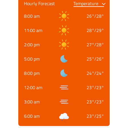
Hourly Forecast
8:00 am
26
°
/
28
°
11:00 am
28
°
/
29
°
2:00 pm
27
°
/
28
°
5:00 pm
25
°
/
26
°
8:00 pm
24
°
/
24
°
12:00 am
23
°
/
23
°
3:00 am
23
°
/
23
°
6:00 am
23
°
/
25
°