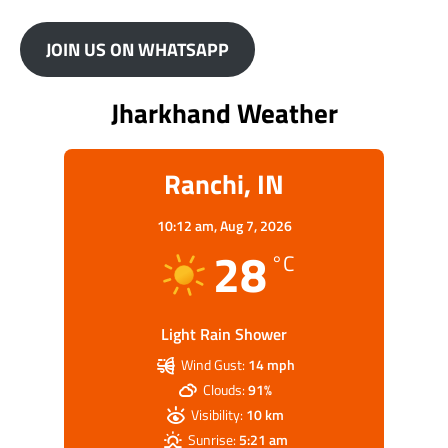
JOIN US ON WHATSAPP
Jharkhand Weather
Ranchi, IN
10:12 am,
Aug 7, 2026
28
°C
Light Rain Shower
Wind Gust:
14 mph
Clouds:
91%
Visibility:
10 km
Sunrise:
5:21 am