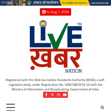
Skip
to
Fri, Aug 7, 2026
content
Registered with the Web Journalists Standards Authority (WJSA), a self-
regulatory body, under Registration No. S000108/2019-20 with the
Ministry of Information and Broadcasting, Government of India.
Facebook
Twitter
Instagram
YouTube