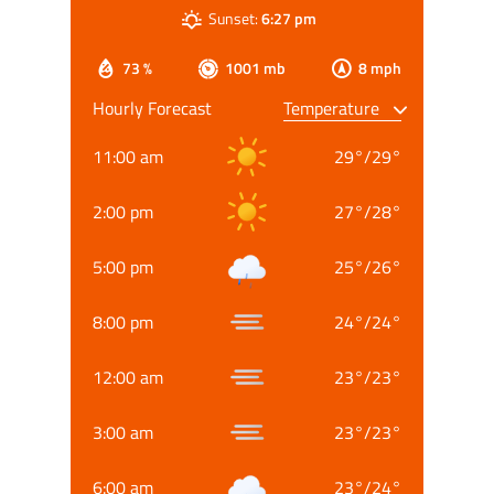
Sunset:
6:27 pm
73 %
1001 mb
8 mph
Hourly Forecast
11:00 am
29
°
/
29
°
2:00 pm
27
°
/
28
°
5:00 pm
25
°
/
26
°
8:00 pm
24
°
/
24
°
12:00 am
23
°
/
23
°
3:00 am
23
°
/
23
°
6:00 am
23
°
/
24
°