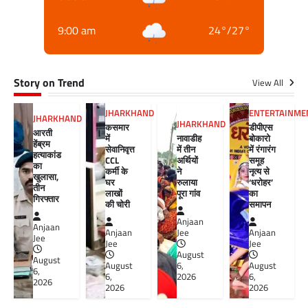
9:00 am
24
°
/
27
°
Story on Trend
View All
JHARKHAND
ENTERTAINME
JHARKHAND
JHARKHAND
कसमार
डीपीएस
आरती
में
नावाडीह
बोकारो
हेंब्रम
सेवानिवृत्त
में तीन
में रंगारंग
हत्याकांड
CCL
अर्थियों
समूह
का
कर्मी के
ने
नृत्य से
खुलासा,
घर
रुलाया
‘धरोहर’
तीन
लाखों
पूरा गांव
का
गिरफ्तार
की चोरी
समापन
Anjaan
Anjaan
Anjaan
Jee
Anjaan
Jee
Jee
Jee
August
August
August
6,
August
6,
6,
2026
6,
2026
2026
2026