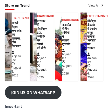
Story on Trend
View All
JHARKHAND
ENTERTAINME
JHARKHAND
JHARKHAND
कसमार
डीपीएस
आरती
में
नावाडीह
बोकारो
हेंब्रम
सेवानिवृत्त
में तीन
में रंगारंग
हत्याकांड
CCL
अर्थियों
समूह
का
कर्मी के
ने
नृत्य से
खुलासा,
घर
रुलाया
‘धरोहर’
तीन
लाखों
पूरा गांव
का
गिरफ्तार
की चोरी
समापन
Anjaan
Anjaan
Anjaan
Jee
Anjaan
Jee
Jee
Jee
August
August
August
6,
August
6,
6,
2026
6,
2026
2026
2026
JOIN US ON WHATSAPP
Important