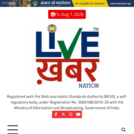
Skip
to
Fri, Aug 7, 2026
content
Registered with the Web Journalists Standards Authority (WJSA), a self-
regulatory body, under Registration No. S000108/2019-20 with the
Ministry of Information and Broadcasting, Government of India.
Facebook
Twitter
Instagram
YouTube