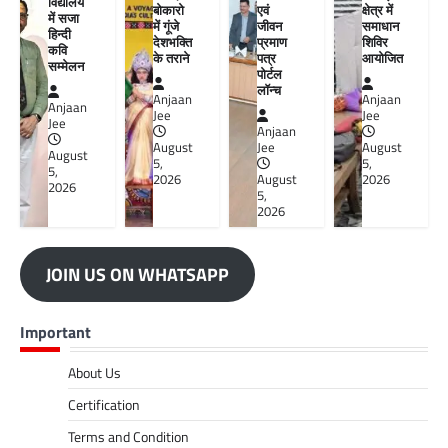
विद्यालय
बोकारो
एवं
क्षेत्र में
में सजा
में गूंजे
जीवन
समाधान
हिन्दी
देशभक्ति
प्रमाण
शिविर
कवि
के तराने
पत्र
आयोजित
सम्मेलन
पोर्टल
लॉन्च
Anjaan
Anjaan
Anjaan
Jee
Jee
Jee
Anjaan
August
Jee
August
August
5,
5,
5,
2026
August
2026
2026
5,
2026
JOIN US ON WHATSAPP
Important
About Us
Certification
Terms and Condition