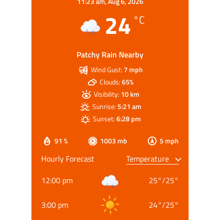
11:23 am,
Aug 6, 2026
24
°C
Patchy Rain Nearby
Wind Gust:
7 mph
Clouds:
65%
Visibility:
10 km
Sunrise:
5:21 am
Sunset:
6:28 pm
91 %
1003 mb
5 mph
Hourly Forecast
12:00 pm
25
°
/
25
°
3:00 pm
24
°
/
25
°