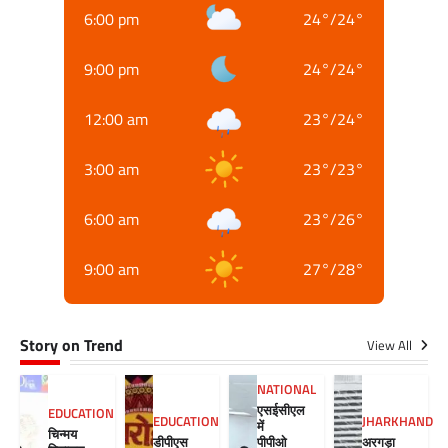
6:00 pm
24
°
/
24
°
9:00 pm
24
°
/
24
°
12:00 am
23
°
/
24
°
3:00 am
23
°
/
23
°
6:00 am
23
°
/
26
°
9:00 am
27
°
/
28
°
Story on Trend
View All
NATIONAL
एसईसीएल
EDUCATION
EDUCATION
JHARKHAND
में
चिन्मय
डीपीएस
पीपीओ
अरगड़ा