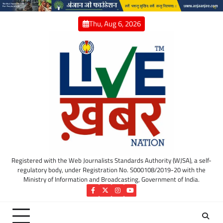
Skip
to
Thu, Aug 6, 2026
content
Registered with the Web Journalists Standards Authority (WJSA), a self-
regulatory body, under Registration No. S000108/2019-20 with the
Ministry of Information and Broadcasting, Government of India.
Facebook
Twitter
Instagram
YouTube