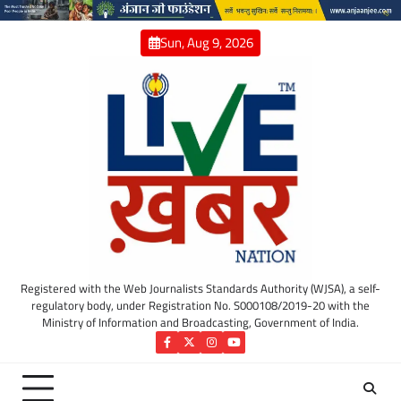
Skip
to
Sun, Aug 9, 2026
content
Registered with the Web Journalists Standards Authority (WJSA), a self-
regulatory body, under Registration No. S000108/2019-20 with the
Ministry of Information and Broadcasting, Government of India.
Facebook
Twitter
Instagram
YouTube