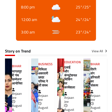
8:00 pm
25
°
/
25
°
12:00 am
24
°
/
24
°
3:00 am
23
°
/
24
°
Story on Trend
View All
EDUCATION
BUSINESS
BIHAR
BIHAR
एआई
मिथिला
तिरंगे
भागलपुर
और
अकादमी
संग
में ‘पंच
कंप्यूटेशनल
छात्र
हरियाली
सम्मेलन’
थिंकिंग
परिषद ने
का
आयोजित
पर
ली शपथ
संकल्प
कार्यशाला
Anjaan
Anjaan
Anjaan
Jee
Anjaan
Jee
Jee
Jee
August
August
August
8,
August
8,
8,