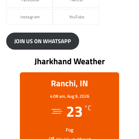
Instagram
YouTube
JOIN US ON WHATSAPP
Jharkhand Weather
Ranchi, IN
4:08 am,
Aug 9, 2026
23
°C
Fog