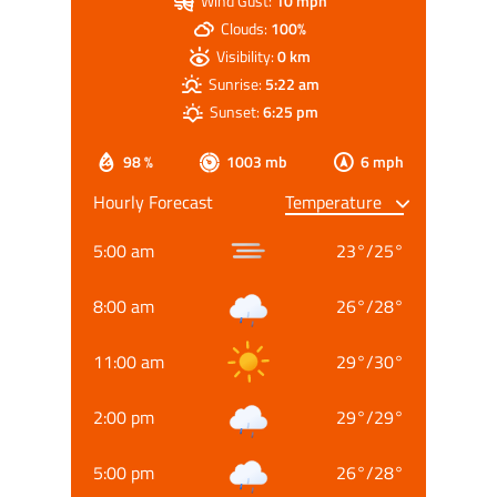
Wind Gust:
10 mph
Clouds:
100%
Visibility:
0 km
Sunrise:
5:22 am
Sunset:
6:25 pm
98 %
1003 mb
6 mph
Hourly Forecast
5:00 am
23
°
/
25
°
8:00 am
26
°
/
28
°
11:00 am
29
°
/
30
°
2:00 pm
29
°
/
29
°
5:00 pm
26
°
/
28
°