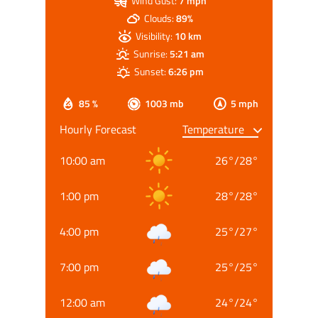
Wind Gust:
7 mph
Clouds:
89%
Visibility:
10 km
Sunrise:
5:21 am
Sunset:
6:26 pm
85 %
1003 mb
5 mph
Hourly Forecast
10:00 am
26
°
/
28
°
1:00 pm
28
°
/
28
°
4:00 pm
25
°
/
27
°
7:00 pm
25
°
/
25
°
12:00 am
24
°
/
24
°