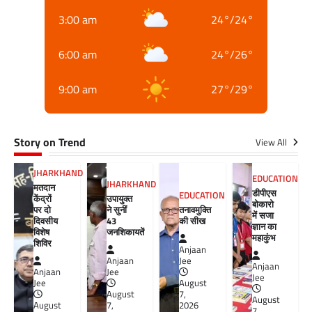
3:00 am
24
°
/
24
°
6:00 am
24
°
/
26
°
9:00 am
27
°
/
29
°
Story on Trend
View All
JHARKHAND
EDUCATION
JHARKHAND
मतदान
डीपीएस
EDUCATION
केंद्रों
उपायुक्त
बोकारो
पर दो
ने सुनीं
तनावमुक्ति
में सजा
दिवसीय
43
की सीख
ज्ञान का
विशेष
जनशिकायतें
महाकुंभ
शिविर
Anjaan
Anjaan
Jee
Anjaan
Anjaan
Jee
Jee
Jee
August
August
7,
August
August
7,
2026
7,