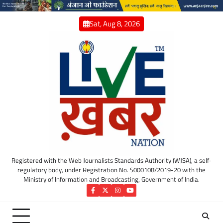
Skip
to
Sat, Aug 8, 2026
content
Registered with the Web Journalists Standards Authority (WJSA), a self-
regulatory body, under Registration No. S000108/2019-20 with the
Ministry of Information and Broadcasting, Government of India.
Facebook
Twitter
Instagram
YouTube