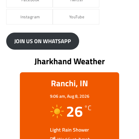
Instagram
YouTube
JOIN US ON WHATSAPP
Jharkhand Weather
Ranchi, IN
9:06 am,
Aug 8, 2026
26
°C
Light Rain Shower