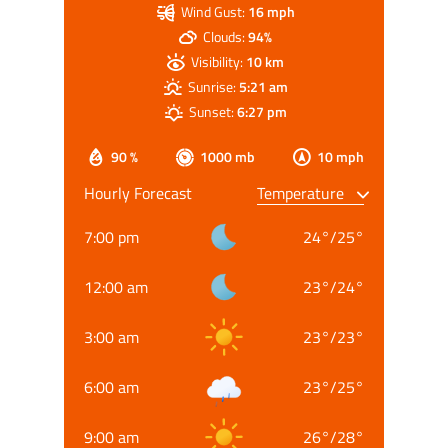
Wind Gust:
16 mph
Clouds:
94%
Visibility:
10 km
Sunrise:
5:21 am
Sunset:
6:27 pm
90 %
1000 mb
10 mph
Hourly Forecast
7:00 pm
24
°
/
25
°
12:00 am
23
°
/
24
°
3:00 am
23
°
/
23
°
6:00 am
23
°
/
25
°
9:00 am
26
°
/
28
°