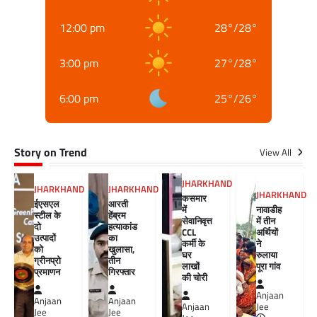
12:00 pm
28
°
/
28
°
3:00 pm
27
°
/
28
°
6:00 pm
25
°
/
26
°
Story on Trend
View All
JHARKHAND
JHARKHAND
JHARKHAND
JHARKHAND
कसमार
ईएसएल
आरती
में
नावाडीह
स्टील के
हेंब्रम
सेवानिवृत्त
में तीन
दो
हत्याकांड
CCL
अर्थियों
उत्पादों
का
कर्मी के
ने
को
खुलासा,
घर
रुलाया
ग्रीनप्रो
तीन
लाखों
पूरा गांव
प्रमाणन
गिरफ्तार
की चोरी
Anjaan
Anjaan
Anjaan
Anjaan
Jee
Jee
Jee