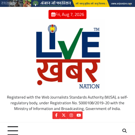
Skip
to
Fri, Aug 7, 2026
content
Registered with the Web Journalists Standards Authority (WJSA), a self-
regulatory body, under Registration No. S000108/2019-20 with the
Ministry of Information and Broadcasting, Government of India.
Facebook
Twitter
Instagram
YouTube