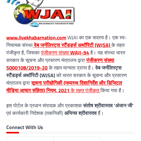
www.livekhabarnation.com
WJAI का एक सदस्य है। एक स्व-
नियामक संस्था
वेब जर्नलिस्ट्स स्टैंडर्ड्स अथॉरिटी (WJSA)
के तहत
पंजीकृत है, जिसका
पंजीकरण संख्या
WAJI-94
है। यह संस्था भारत
सरकार के सूचना और प्रसारण मंत्रालय द्वारा
पंजीकरण संख्या
S000108/2019-20
के तहत मान्यता प्राप्त है।
वेब जर्नलिस्ट्स
स्टैंडर्ड्स अथॉरिटी (WJSA)
को भारत सरकार के सूचना और प्रसारण
मंत्रालय द्वारा
सूचना प्रौद्योगिकी (मध्यस्थ दिशानिर्देश और डिजिटल
मीडिया आचार संहिता) नियम, 2021
के तहत पंजीकृत
किया गया है।
इस पोर्टल के प्रधान संपादक और प्रकाशक
संतोष श्रीवास्तव 'अंजान जी'
एवं कार्यकारी निदेशक (तकनिकी)
अभिनव श्रीवास्तव
हैं।
Connect With Us