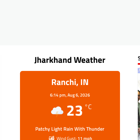
Jharkhand Weather
Ranchi, IN
6:14 pm,
Aug 6, 2026
23
°C
Patchy Light Rain With Thunder
Wind Gust:
11 mph