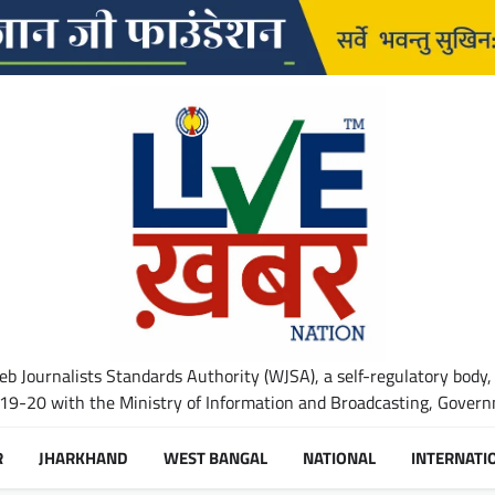
b Journalists Standards Authority (WJSA), a self-regulatory body,
-20 with the Ministry of Information and Broadcasting, Governm
R
JHARKHAND
WEST BANGAL
NATIONAL
INTERNATI