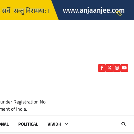
Facebook
Twitter
Instagra
YouTu
 under Registration No.
ent of India.
ONAL
POLITICAL
VIVIDH