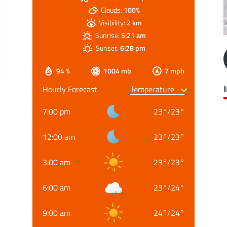
Clouds:
100%
Visibility:
2 km
Sunrise:
5:21 am
Sunset:
6:28 pm
94 %
1004 mb
7 mph
Hourly Forecast
7:00 pm
23
°
/
23
°
12:00 am
23
°
/
23
°
3:00 am
23
°
/
23
°
6:00 am
23
°
/
24
°
9:00 am
24
°
/
24
°