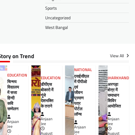
Sports
Uncategorized
West Bangal
Story on Trend
View All
NATIONAL
EDUCATION
एसईसीएल
EDUCATION
JHARKHAND
चिन्मय
में पीपीओ
डीपीएस
अरगड़ा
विद्यालय
एवं
बोकारो में
क्षेत्र में
में सजा
जीवन
गूंजे
समाधान
हिन्दी
प्रमाण
देशभक्ति
शिविर
कवि
पत्र
के तराने
आयोजित
सम्मेलन
पोर्टल
लॉन्च
Anjaan
Anjaan
Anjaan
Jee
Jee
Jee
Anjaan
Jee
August
August