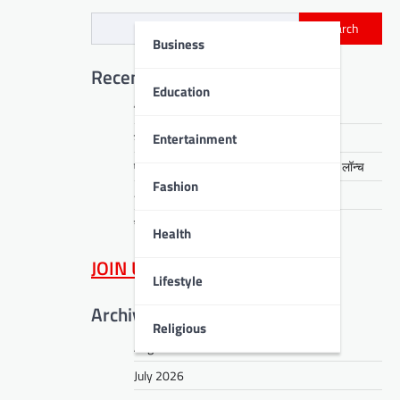
Search
Business
Recent Posts
Education
चिन्मय विद्यालय में सजा हिन्दी कवि सम्मेलन
Entertainment
डीपीएस बोकारो में गूंजे देशभक्ति के तराने
एसईसीएल में पीपीओ एवं जीवन प्रमाण पत्र पोर्टल लॉन्च
Fashion
अरगड़ा क्षेत्र में समाधान शिविर आयोजित
सीसीएल में एचसीएम मॉड्यूल पर प्रशिक्षण
Health
JOIN US
on WhatsApp
Lifestyle
Archives
Religious
August 2026
July 2026