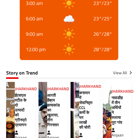
3:00 am
23
°
/
23
°
6:00 am
23
°
/
25
°
9:00 am
26
°
/
28
°
12:00 pm
28
°
/
28
°
Story on Trend
View All
JHARKHAND
JHARKHAND
JHARKHAND
JHARKHAND
कसमार
ईएसएल
आरती
में
नावाडीह
स्टील के
हेंब्रम
सेवानिवृत्त
में तीन
दो
हत्याकांड
CCL
अर्थियों
उत्पादों
का
कर्मी के
ने
को
खुलासा,
घर
रुलाया
ग्रीनप्रो
तीन
लाखों
पूरा गांव
प्रमाणन
गिरफ्तार
की चोरी
Anjaan
Anjaan
Anjaan