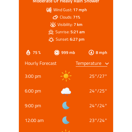
Moderate Or Heavy Rain Shower
Wind Gust:
17 mph
Clouds:
71%
Visibility:
7 km
Sunrise:
5:21 am
Sunset:
6:27 pm
75 %
999 mb
8 mph
Hourly Forecast
3:00 pm
25
°
/
27
°
6:00 pm
24
°
/
25
°
9:00 pm
24
°
/
24
°
12:00 am
23
°
/
24
°