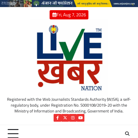
Skip
to
Fri, Aug 7, 2026
content
Registered with the Web Journalists Standards Authority (WJSA), a self-
regulatory body, under Registration No. S000108/2019-20 with the
Ministry of Information and Broadcasting, Government of India.
Facebook
Twitter
Instagram
YouTube