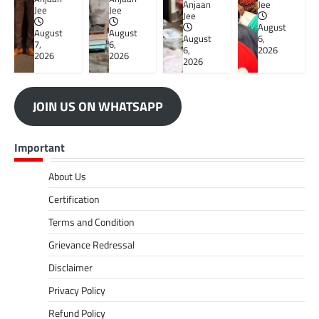
Anjaan
Jee
Jee
Jee
Jee
August
August
August
August
6,
7,
6,
6,
2026
2026
2026
2026
JOIN US ON WHATSAPP
Important
About Us
Certification
Terms and Condition
Grievance Redressal
Disclaimer
Privacy Policy
Refund Policy