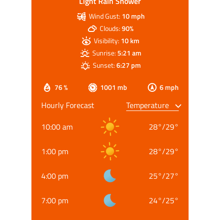
Light Rain Shower
Wind Gust:
10 mph
Clouds:
90%
Visibility:
10 km
Sunrise:
5:21 am
Sunset:
6:27 pm
76 %
1001 mb
6 mph
Hourly Forecast
10:00 am
28
°
/
29
°
1:00 pm
28
°
/
29
°
4:00 pm
25
°
/
27
°
7:00 pm
24
°
/
25
°