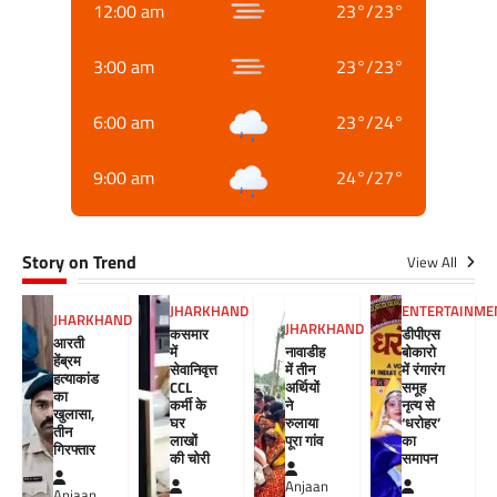
12:00 am
23
°
/
23
°
3:00 am
23
°
/
23
°
6:00 am
23
°
/
24
°
9:00 am
24
°
/
27
°
Story on Trend
View All
JHARKHAND
ENTERTAINME
JHARKHAND
JHARKHAND
कसमार
डीपीएस
आरती
में
नावाडीह
बोकारो
हेंब्रम
सेवानिवृत्त
में तीन
में रंगारंग
हत्याकांड
CCL
अर्थियों
समूह
का
कर्मी के
ने
नृत्य से
खुलासा,
घर
रुलाया
‘धरोहर’
तीन
लाखों
पूरा गांव
का
गिरफ्तार
की चोरी
समापन
Anjaan
Anjaan