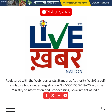
Skip
to
Fri, Aug 7, 2026
content
Registered with the Web Journalists Standards Authority (WJSA), a self-
regulatory body, under Registration No. S000108/2019-20 with the
Ministry of Information and Broadcasting, Government of India.
Facebook
Twitter
Instagram
YouTube