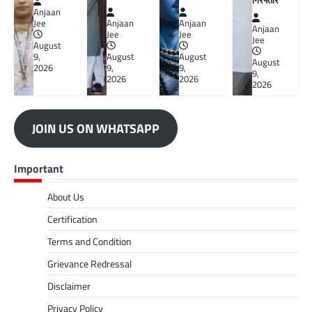
Anjaan
Jee
Anjaan
Anjaan
Anjaan
Jee
Jee
Jee
August
9,
August
August
August
2026
9,
9,
9,
2026
2026
2026
JOIN US ON WHATSAPP
Important
About Us
Certification
Terms and Condition
Grievance Redressal
Disclaimer
Privacy Policy