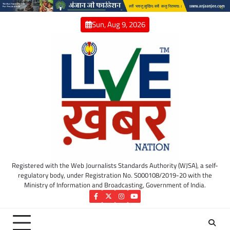
Skip
to
Sun, Aug 9, 2026
content
Registered with the Web Journalists Standards Authority (WJSA), a self-
regulatory body, under Registration No. S000108/2019-20 with the
Ministry of Information and Broadcasting, Government of India.
Facebook
Twitter
Instagram
YouTube