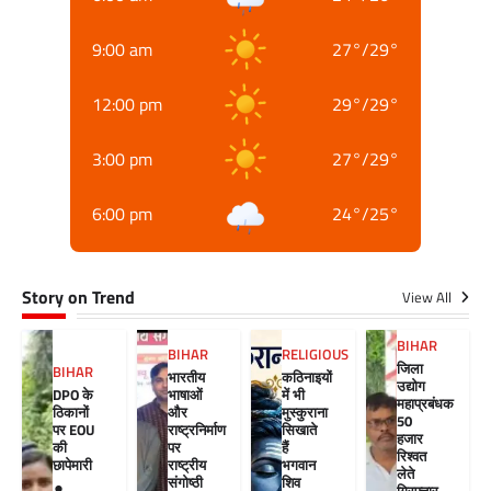
9:00 am
27
°
/
29
°
12:00 pm
29
°
/
29
°
3:00 pm
27
°
/
29
°
6:00 pm
24
°
/
25
°
Story on Trend
View All
BIHAR
BIHAR
RELIGIOUS
जिला
BIHAR
भारतीय
कठिनाइयों
उद्योग
DPO के
भाषाओं
में भी
महाप्रबंधक
ठिकानों
और
मुस्कुराना
50
पर EOU
राष्ट्रनिर्माण
सिखाते
हजार
की
पर
हैं
रिश्वत
छापेमारी
राष्ट्रीय
भगवान
लेते
संगोष्ठी
शिव
गिरफ्तार