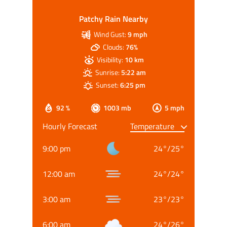
Patchy Rain Nearby
Wind Gust:
9 mph
Clouds:
76%
Visibility:
10 km
Sunrise:
5:22 am
Sunset:
6:25 pm
92 %
1003 mb
5 mph
Hourly Forecast
9:00 pm
24
°
/
25
°
12:00 am
24
°
/
24
°
3:00 am
23
°
/
23
°
6:00 am
24
°
/
26
°