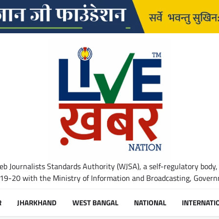
b Journalists Standards Authority (WJSA), a self-regulatory body,
-20 with the Ministry of Information and Broadcasting, Governm
R
JHARKHAND
WEST BANGAL
NATIONAL
INTERNATI