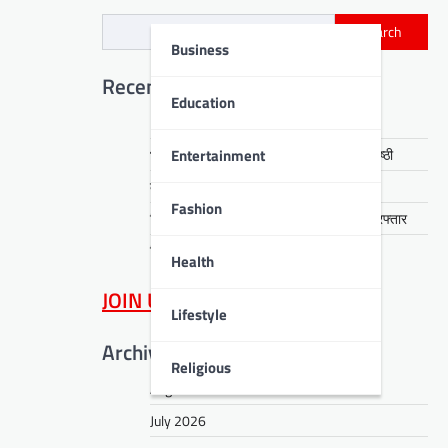
Search
Business
Recent Posts
Education
DPO के ठिकानों पर EOU की छापेमारी
Entertainment
भारतीय भाषाओं और राष्ट्रनिर्माण पर राष्ट्रीय संगोष्ठी
कठिनाइयों में भी मुस्कुराना सिखाते हैं भगवान शिव
Fashion
जिला उद्योग महाप्रबंधक 50 हजार रिश्वत लेते गिरफ्तार
विश्व हिन्दी परिषद ने बढ़ाया संगठन का दायरा
Health
JOIN US
on WhatsApp
Lifestyle
Archives
Religious
August 2026
July 2026