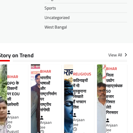
Sports
Uncategorized
West Bangal
Story on Trend
View All
BIHAR
BIHAR
RELIGIOUS
जिला
BIHAR
भारतीय
कठिनाइयों
उद्योग
DPO के
भाषाओं
में भी
महाप्रबंधक
ठिकानों
और
मुस्कुराना
50
पर EOU
राष्ट्रनिर्माण
सिखाते
हजार
की
पर
हैं भगवान
रिश्वत
छापेमारी
राष्ट्रीय
शिव
लेते
संगोष्ठी
गिरफ्तार
Anjaan
Anjaan
Jee
Anjaan
Jee
Anjaan
Jee
Jee
August