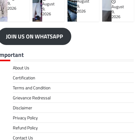
August
9,
August
9,
August
2026
9,
2026
9,
2026
2026
JOIN US ON WHATSAPP
Important
About Us
Certification
Terms and Condition
Grievance Redressal
Disclaimer
Privacy Policy
Refund Policy
Contact Us