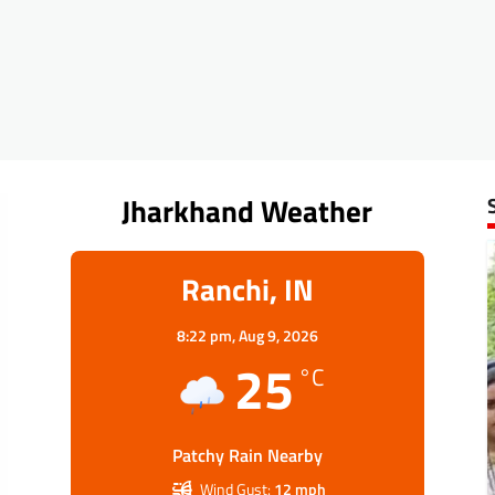
Jharkhand Weather
Ranchi, IN
8:22 pm,
Aug 9, 2026
25
°C
Patchy Rain Nearby
Wind Gust:
12 mph