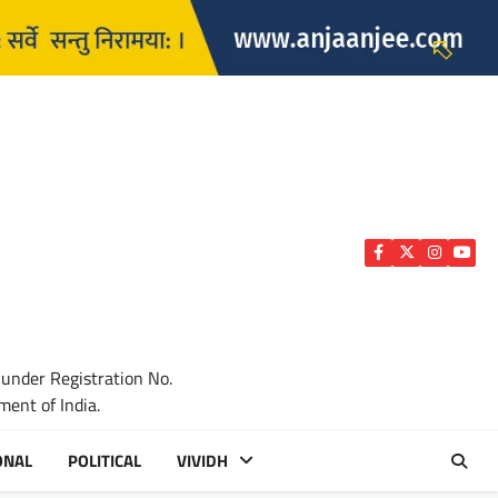
Facebook
Twitter
Instagra
YouTu
 under Registration No.
ent of India.
ONAL
POLITICAL
VIVIDH