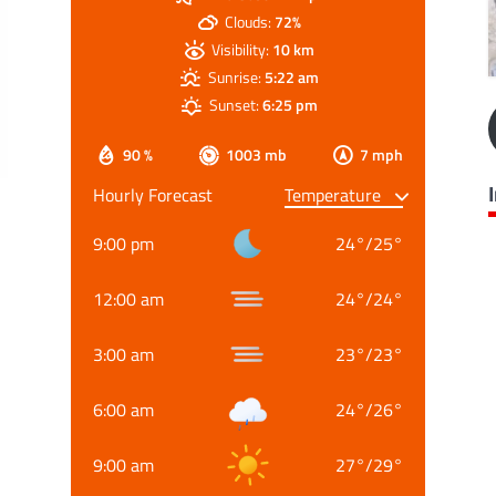
Clouds:
72%
Visibility:
10 km
Sunrise:
5:22 am
Sunset:
6:25 pm
90 %
1003 mb
7 mph
Hourly Forecast
9:00 pm
24
°
/
25
°
12:00 am
24
°
/
24
°
3:00 am
23
°
/
23
°
6:00 am
24
°
/
26
°
9:00 am
27
°
/
29
°