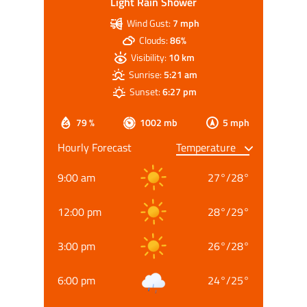
Light Rain Shower
Wind Gust:
7 mph
Clouds:
86%
Visibility:
10 km
Sunrise:
5:21 am
Sunset:
6:27 pm
79 %
1002 mb
5 mph
Hourly Forecast
9:00 am
27
°
/
28
°
12:00 pm
28
°
/
29
°
3:00 pm
26
°
/
28
°
6:00 pm
24
°
/
25
°