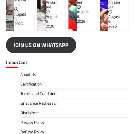
Anjaan
Jee
Anjaan
Jee
Jee
Jee
August
August
August
6,
August
6,
6,
2026
6,
2026
2026
2026
JOIN US ON WHATSAPP
Important
About Us
Certification
Terms and Condition
Grievance Redressal
Disclaimer
Privacy Policy
Refund Policy