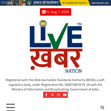
Skip
to
Fri, Aug 7, 2026
content
Registered with the Web Journalists Standards Authority (WJSA), a self-
regulatory body, under Registration No. S000108/2019-20 with the
Ministry of Information and Broadcasting, Government of India.
Facebook
Twitter
Instagram
YouTube