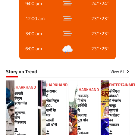
9:00 pm
24
°
/
24
°
12:00 am
23
°
/
23
°
3:00 am
23
°
/
23
°
6:00 am
23
°
/
25
°
Story on Trend
View All
JHARKHAND
ENTERTAINME
JHARKHAND
JHARKHAND
कसमार
डीपीएस
आरती
में
नावाडीह
बोकारो
हेंब्रम
सेवानिवृत्त
में तीन
में रंगारंग
हत्याकांड
CCL
अर्थियों
समूह
का
कर्मी के
ने
नृत्य से
खुलासा,
घर
रुलाया
‘धरोहर’
तीन
लाखों
पूरा गांव
का
गिरफ्तार
की चोरी
समापन
Anjaan
Anjaan