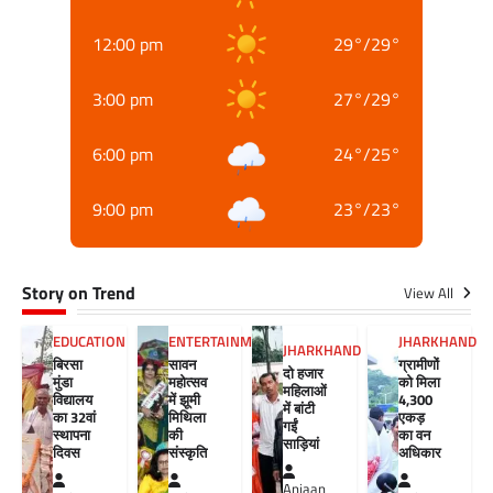
12:00 pm
29
°
/
29
°
3:00 pm
27
°
/
29
°
6:00 pm
24
°
/
25
°
9:00 pm
23
°
/
23
°
Story on Trend
View All
EDUCATION
ENTERTAINMENT
JHARKHAND
JHARKHAND
बिरसा
सावन
ग्रामीणों
दो हजार
मुंडा
महोत्सव
को मिला
महिलाओं
विद्यालय
में झूमी
4,300
में बांटी
का 32वां
मिथिला
एकड़
गईं
स्थापना
की
का वन
साड़ियां
दिवस
संस्कृति
अधिकार
Anjaan