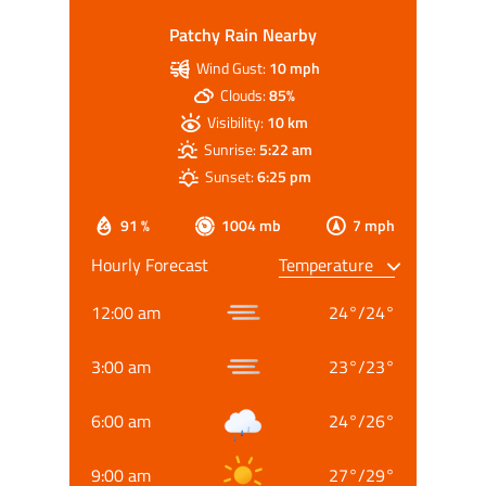
Patchy Rain Nearby
Wind Gust:
10 mph
Clouds:
85%
Visibility:
10 km
Sunrise:
5:22 am
Sunset:
6:25 pm
91 %
1004 mb
7 mph
Hourly Forecast
12:00 am
24
°
/
24
°
3:00 am
23
°
/
23
°
6:00 am
24
°
/
26
°
9:00 am
27
°
/
29
°