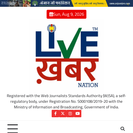
Skip
to
Sun, Aug 9, 2026
content
Registered with the Web Journalists Standards Authority (WJSA), a self-
regulatory body, under Registration No. S000108/2019-20 with the
Ministry of Information and Broadcasting, Government of India.
Facebook
Twitter
Instagram
YouTube