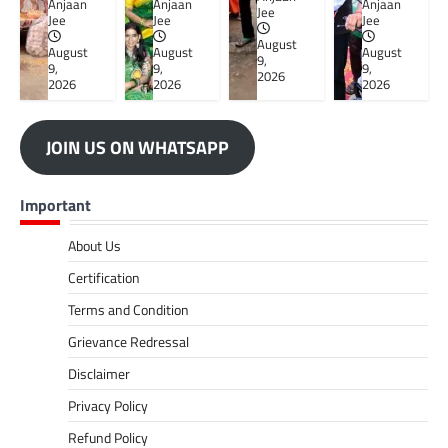
Anjaan
Anjaan
Anjaan
Jee
Jee
Jee
Jee
August
August
August
August
9,
9,
9,
9,
2026
2026
2026
2026
JOIN US ON WHATSAPP
Important
About Us
Certification
Terms and Condition
Grievance Redressal
Disclaimer
Privacy Policy
Refund Policy