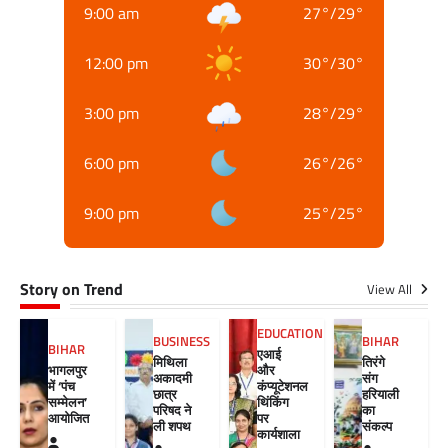
9:00 am
27
°
/
29
°
12:00 pm
30
°
/
30
°
3:00 pm
28
°
/
29
°
6:00 pm
26
°
/
26
°
9:00 pm
25
°
/
25
°
Story on Trend
View All
EDUCATION
BUSINESS
BIHAR
BIHAR
एआई
मिथिला
तिरंगे
भागलपुर
और
अकादमी
संग
में ‘पंच
कंप्यूटेशनल
छात्र
हरियाली
सम्मेलन’
थिंकिंग
परिषद ने
का
आयोजित
पर
ली शपथ
संकल्प
कार्यशाला