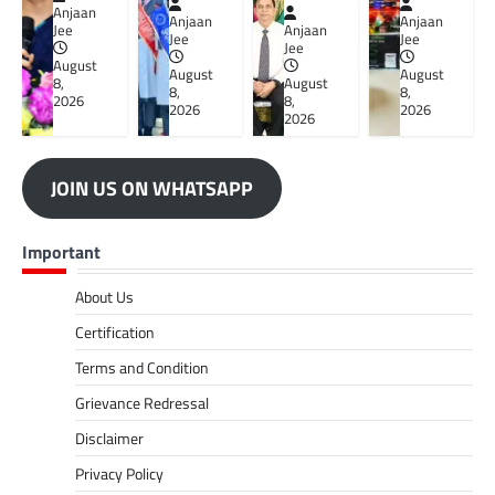
Anjaan
Anjaan
Anjaan
Jee
Anjaan
Jee
Jee
Jee
August
August
August
8,
August
8,
8,
2026
8,
2026
2026
2026
JOIN US ON WHATSAPP
Important
About Us
Certification
Terms and Condition
Grievance Redressal
Disclaimer
Privacy Policy