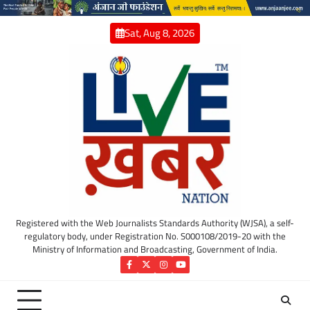
Skip
to
Sat, Aug 8, 2026
content
Registered with the Web Journalists Standards Authority (WJSA), a self-
regulatory body, under Registration No. S000108/2019-20 with the
Ministry of Information and Broadcasting, Government of India.
Facebook
Twitter
Instagram
YouTube