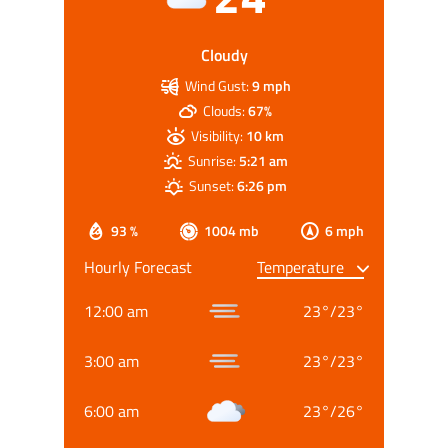
Cloudy
Wind Gust:
9 mph
Clouds:
67%
Visibility:
10 km
Sunrise:
5:21 am
Sunset:
6:26 pm
93 %
1004 mb
6 mph
Hourly Forecast
12:00 am
23
°
/
23
°
3:00 am
23
°
/
23
°
6:00 am
23
°
/
26
°