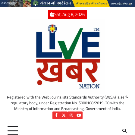
Skip
to
Sat, Aug 8, 2026
content
Registered with the Web Journalists Standards Authority (WJSA), a self-
regulatory body, under Registration No. S000108/2019-20 with the
Ministry of Information and Broadcasting, Government of India.
Facebook
Twitter
Instagram
YouTube