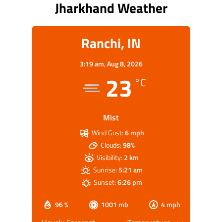
Jharkhand Weather
Ranchi, IN
3:19 am,
Aug 8, 2026
23
°C
Mist
Wind Gust:
6 mph
Clouds:
98%
Visibility:
2 km
Sunrise:
5:21 am
Sunset:
6:26 pm
96 %
1001 mb
4 mph