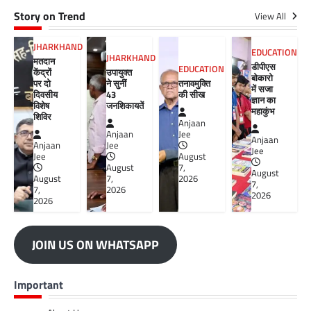
Story on Trend
View All
JHARKHAND
EDUCATION
JHARKHAND
मतदान
डीपीएस
EDUCATION
केंद्रों
उपायुक्त
बोकारो
पर दो
ने सुनीं
तनावमुक्ति
में सजा
दिवसीय
43
की सीख
ज्ञान का
विशेष
जनशिकायतें
महाकुंभ
शिविर
Anjaan
Anjaan
Jee
Anjaan
Anjaan
Jee
Jee
Jee
August
August
7,
August
August
7,
2026
7,
7,
2026
2026
2026
JOIN US ON WHATSAPP
Important