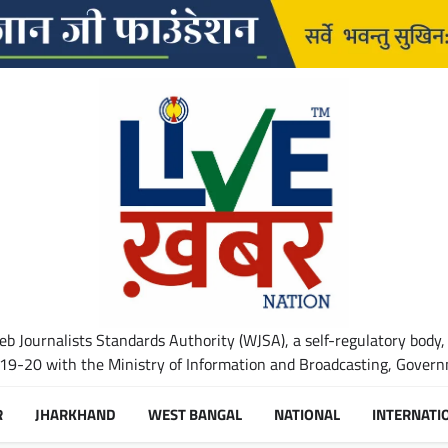
b Journalists Standards Authority (WJSA), a self-regulatory body,
-20 with the Ministry of Information and Broadcasting, Governm
R
JHARKHAND
WEST BANGAL
NATIONAL
INTERNATI