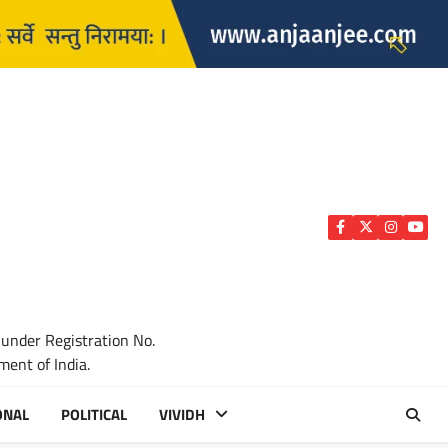
Facebook
Twitter
Instagra
YouTu
 under Registration No.
ent of India.
ONAL
POLITICAL
VIVIDH