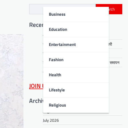
Search
Business
Recent Posts
Education
आरती हेंब्रम हत्याकांड का खुलासा, तीन गिरफ्तार
Entertainment
कसमार में सेवानिवृत्त CCL कर्मी के घर लाखों की चोरी
नावाडीह में तीन अर्थियों ने रुलाया पूरा गांव
Fashion
डीपीएस बोकारो में रंगारंग समूह नृत्य से ‘धरोहर’ का समापन
आईआईटी पटना में नशा मुक्ति का संदेश
Health
JOIN US
on WhatsApp
Lifestyle
Archives
Religious
August 2026
July 2026