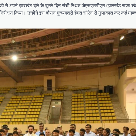
्डी ने अपने झारखंड दौरे के दूसरे दिन रांची स्थित जेएसएसपीएस (झारखंड राज्य खे
्षण किया। उन्होंने इस दौरान मुख्यमंत्री हेमंत सोरेन से मुलाकात कर कई महत्वपूर्