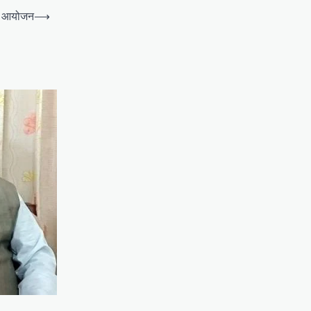
का आयोजन
⟶