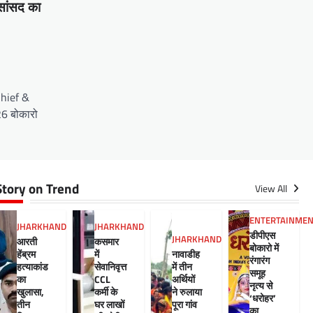
सांसद का
Chief &
26 बोकारो
Story on Trend
View All
ENTERTAINME
JHARKHAND
JHARKHAND
डीपीएस
JHARKHAND
आरती
कसमार
बोकारो में
हेंब्रम
में
नावाडीह
रंगारंग
हत्याकांड
सेवानिवृत्त
में तीन
समूह
का
CCL
अर्थियों
नृत्य से
खुलासा,
कर्मी के
ने रुलाया
‘धरोहर’
तीन
घर लाखों
पूरा गांव
का