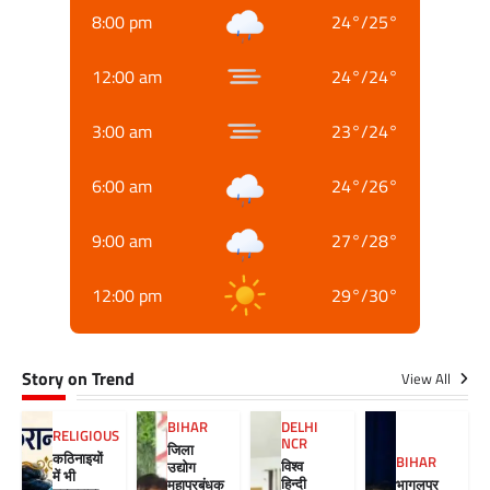
8:00 pm
24
°
/
25
°
12:00 am
24
°
/
24
°
3:00 am
23
°
/
24
°
6:00 am
24
°
/
26
°
9:00 am
27
°
/
28
°
12:00 pm
29
°
/
30
°
Story on Trend
View All
BIHAR
DELHI
RELIGIOUS
NCR
जिला
कठिनाइयों
BIHAR
विश्व
उद्योग
में भी
हिन्दी
महाप्रबंधक
भागलपुर