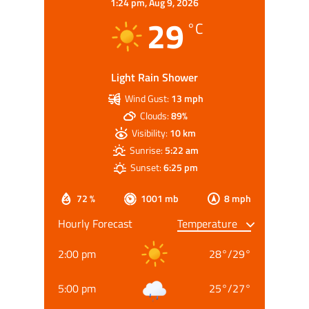
1:24 pm,
Aug 9, 2026
29
°C
Light Rain Shower
Wind Gust:
13 mph
Clouds:
89%
Visibility:
10 km
Sunrise:
5:22 am
Sunset:
6:25 pm
72 %
1001 mb
8 mph
Hourly Forecast
2:00 pm
28
°
/
29
°
5:00 pm
25
°
/
27
°