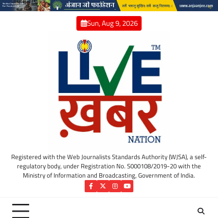
Skip
to
Sun, Aug 9, 2026
content
Registered with the Web Journalists Standards Authority (WJSA), a self-
regulatory body, under Registration No. S000108/2019-20 with the
Ministry of Information and Broadcasting, Government of India.
Facebook
Twitter
Instagram
YouTube