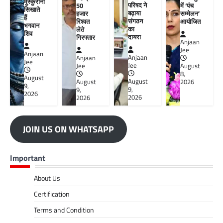
मुस्कुराना
परिषद ने
50
में ‘पंच
सिखाते
बढ़ाया
हजार
सम्मेलन’
हैं
संगठन
रिश्वत
आयोजित
भगवान
का
लेते
शिव
दायरा
गिरफ्तार
Anjaan
Jee
Anjaan
Anjaan
Anjaan
Jee
Jee
Jee
August
8,
August
August
August
2026
9,
9,
9,
2026
2026
2026
JOIN US ON WHATSAPP
Important
About Us
Certification
Terms and Condition