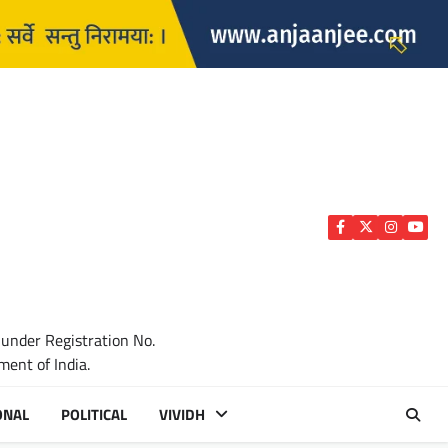
Facebook
Twitter
Instagra
YouTu
 under Registration No.
ent of India.
ONAL
POLITICAL
VIVIDH