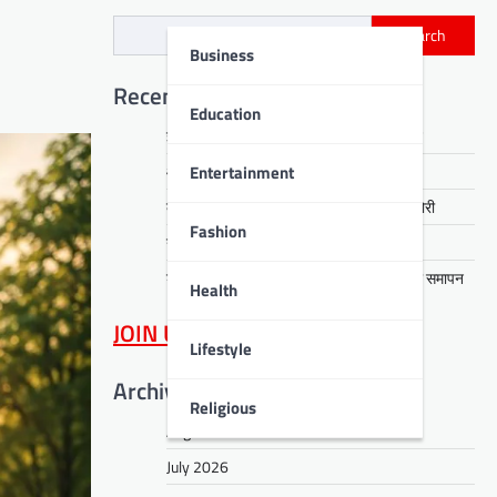
Search
Business
Recent Posts
Education
ईएसएल स्टील के दो उत्पादों को ग्रीनप्रो प्रमाणन
Entertainment
आरती हेंब्रम हत्याकांड का खुलासा, तीन गिरफ्तार
कसमार में सेवानिवृत्त CCL कर्मी के घर लाखों की चोरी
Fashion
नावाडीह में तीन अर्थियों ने रुलाया पूरा गांव
डीपीएस बोकारो में रंगारंग समूह नृत्य से ‘धरोहर’ का समापन
Health
JOIN US
on WhatsApp
Lifestyle
Archives
Religious
August 2026
July 2026