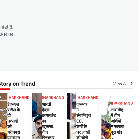
Chief &
ंत्र का
Story on Trend
View All
JHARKHAND
JHARKHAND
JHARKHAND
JHARKHAND
ईएसएल
आरती
कसमार
स्टील के
हेंब्रम
में
नावाडीह
दो
हत्याकांड
सेवानिवृत्त
में तीन
उत्पादों
का
CCL
अर्थियों
को
खुलासा,
कर्मी के
ने रुलाया
ग्रीनप्रो
तीन
घर लाखों
पूरा गांव
प्रमाणन
गिरफ्तार
की चोरी