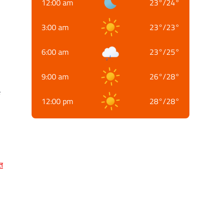
12:00 am
23
°
/
24
°
3:00 am
23
°
/
23
°
6:00 am
23
°
/
25
°
9:00 am
26
°
/
28
°
क
12:00 pm
28
°
/
28
°
त