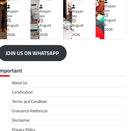
Anjaan
Jee
Anjaan
Anjaan
Anjaan
Jee
Jee
Jee
August
6,
August
August
August
2026
7,
6,
6,
2026
2026
2026
JOIN US ON WHATSAPP
Important
About Us
Certification
Terms and Condition
Grievance Redressal
Disclaimer
Privacy Policy