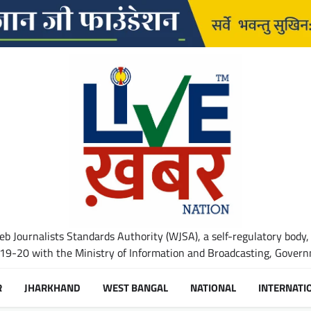
b Journalists Standards Authority (WJSA), a self-regulatory body,
-20 with the Ministry of Information and Broadcasting, Governm
R
JHARKHAND
WEST BANGAL
NATIONAL
INTERNATI