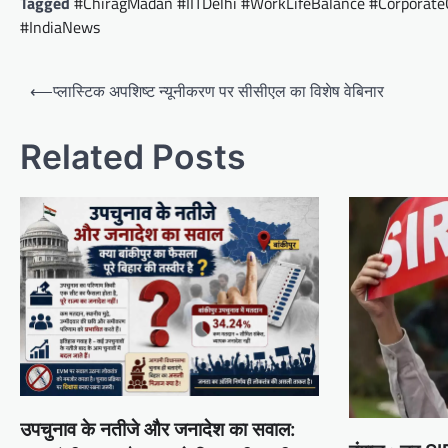
Tagged
#ChiragMadan #IITDelhi #WorkLifeBalance #Corporate
#IndiaNews
Post
⟵
प्लास्टिक अपशिष्ट न्यूनीकरण पर सीसीएल का विशेष वेबिनार
navigation
Related Posts
उपचुनाव के नतीजे और जनादेश का सवाल: