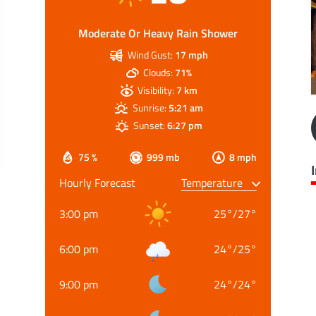
Moderate Or Heavy Rain Shower
Wind Gust:
17 mph
Clouds:
71%
Visibility:
7 km
Sunrise:
5:21 am
Sunset:
6:27 pm
75 %
999 mb
8 mph
Hourly Forecast
3:00 pm
25
°
/
27
°
6:00 pm
24
°
/
25
°
9:00 pm
24
°
/
24
°