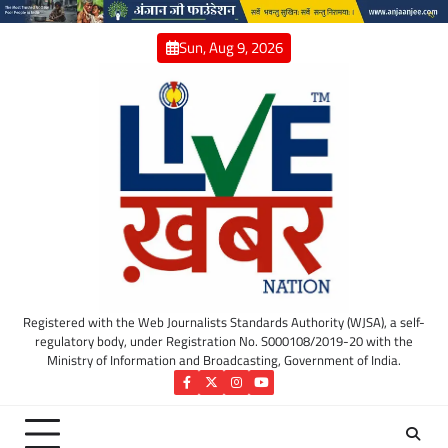
Skip
to
Sun, Aug 9, 2026
content
Registered with the Web Journalists Standards Authority (WJSA), a self-
regulatory body, under Registration No. S000108/2019-20 with the
Ministry of Information and Broadcasting, Government of India.
Facebook
Twitter
Instagram
YouTube