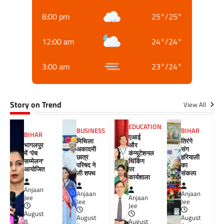
8:00 pm
25
°
/
25
°
12:00 am
24
°
/
24
°
3:00 am
23
°
/
24
°
Story on Trend
View All
EDUCATION
BUSINESS
BIHAR
BIHAR
एआई
मिथिला
तिरंगे
भागलपुर
और
अकादमी
संग
में ‘पंच
कंप्यूटेशनल
छात्र
हरियाली
सम्मेलन’
थिंकिंग
परिषद ने
का
आयोजित
पर
ली शपथ
संकल्प
कार्यशाला
Anjaan
Anjaan
Anjaan
Jee
Anjaan
Jee
Jee
Jee
August
August
August
8,
August