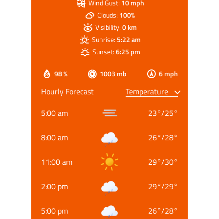
Wind Gust:
10 mph
Clouds:
100%
Visibility:
0 km
Sunrise:
5:22 am
Sunset:
6:25 pm
98 %
1003 mb
6 mph
Hourly Forecast
5:00 am
23
°
/
25
°
8:00 am
26
°
/
28
°
11:00 am
29
°
/
30
°
2:00 pm
29
°
/
29
°
5:00 pm
26
°
/
28
°