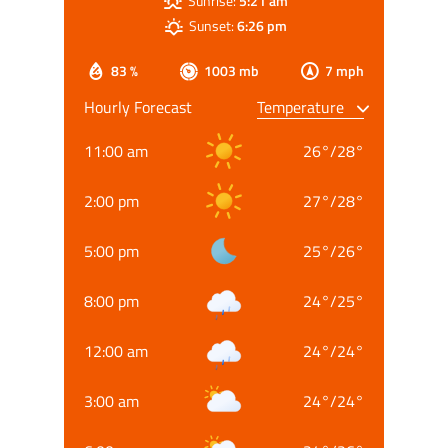
Sunrise:
5:21 am
Sunset:
6:26 pm
83 %
1003 mb
7 mph
Hourly Forecast
11:00 am
26
°
/
28
°
2:00 pm
27
°
/
28
°
5:00 pm
25
°
/
26
°
8:00 pm
24
°
/
25
°
12:00 am
24
°
/
24
°
3:00 am
24
°
/
24
°