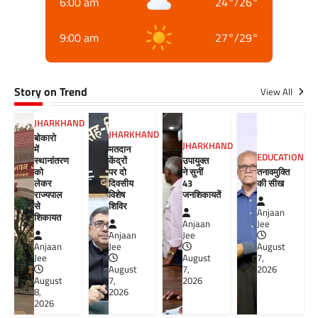
6:00 am
24
°
/
26
°
9:00 am
27
°
/
29
°
Story on Trend
View All
JHARKHAND
JHARKHAND
बोकारो
JHARKHAND
में
मतदान
EDUCATION
स्थानांतरण
केंद्रों
उपायुक्त
को
पर दो
ने सुनीं
तनावमुक्ति
लेकर
दिवसीय
43
की सीख
राज्यपाल
विशेष
जनशिकायतें
से
शिविर
Anjaan
शिकायत
Anjaan
Jee
Anjaan
Jee
Anjaan
Jee
August
Jee
August
7,
August
7,
2026
August
7,
2026
8,
2026
2026