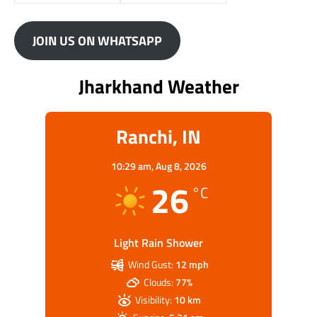
JOIN US ON WHATSAPP
Jharkhand Weather
Ranchi, IN
10:29 am,
Aug 8, 2026
26
°C
Light Rain Shower
Wind Gust:
12 mph
Clouds:
77%
Visibility:
10 km