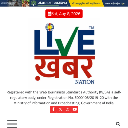
Skip
to
Sat, Aug 8, 2026
content
Registered with the Web Journalists Standards Authority (WJSA), a self-
regulatory body, under Registration No. S000108/2019-20 with the
Ministry of Information and Broadcasting, Government of India.
Facebook
Twitter
Instagram
YouTube