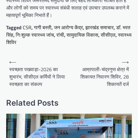
स्वास्थ्य शिविर जरूरतमंद समुदायों के लिए बेहद लाभकारी साबित होते हैं
और लोगों को समय पर स्वास्थ्य संबंधी सलाह एवं उपचार उपलब्ध कराने में
महत्वपूर्ण भूमिका निभाते हैं।
Tagged
CSR
,
गागी बस्ती
,
जन आरोग्य केंद्र
,
झारखंड समाचार
,
डॉ. भरत
सिंह
,
निःशुल्क स्वास्थ्य जांच
,
रांची
,
सामुदायिक विकास
,
सीसीएल
,
स्वास्थ्य
शिविर
Post
⟵
⟶
navigation
स्वच्छता पखवाड़ा-2026 का
आम्रपाली-चंद्रगुप्त क्षेत्र में
शुभारंभ, सीसीएल कर्मियों ने लिया
शिकायत निवारण शिविर, 28
स्वच्छता का संकल्प
शिकायतें दर्ज
Related Posts