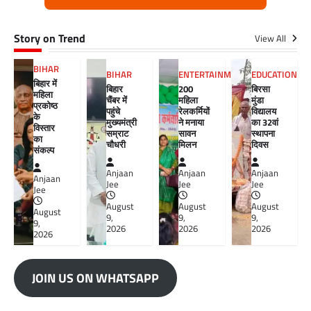
Story on Trend
View All
BIHAR
BIHAR
ENTERTAINMENT
EDUCATION
बिहार में
बिहार
200
बिरसा
महिला
चैंबर में
महिला
मुंडा
प्रकोष्ठ
पहुंचे
रेलकर्मियों
विद्यालय
के
मुख्यमंत्री
ने मनाया
का 32वां
विस्तार
सम्राट
सावन
स्थापना
का
चौधरी
मिलन
दिवस
संकल्प
Anjaan
Anjaan
Anjaan
Anjaan
Jee
Jee
Jee
Jee
August
August
August
August
9,
9,
9,
9,
2026
2026
2026
2026
JOIN US ON WHATSAPP