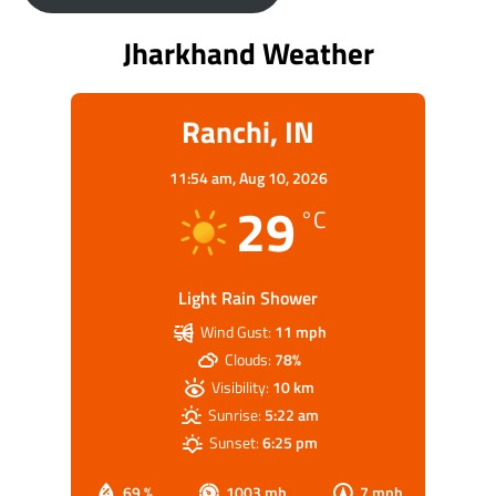
Jharkhand Weather
Ranchi, IN
11:54 am,
Aug 10, 2026
29
°C
Light Rain Shower
Wind Gust:
11 mph
Clouds:
78%
Visibility:
10 km
Sunrise:
5:22 am
Sunset:
6:25 pm
69 %
1003 mb
7 mph