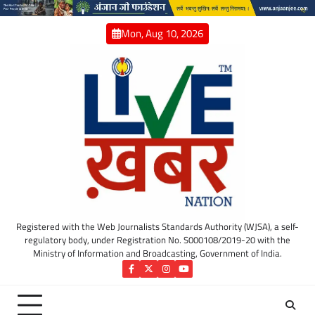
Skip
to
Mon, Aug 10, 2026
content
Registered with the Web Journalists Standards Authority (WJSA), a self-
regulatory body, under Registration No. S000108/2019-20 with the
Ministry of Information and Broadcasting, Government of India.
Facebook
Twitter
Instagram
YouTube