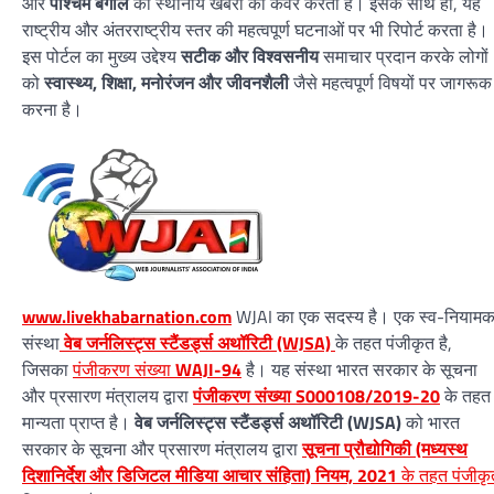
और
पश्चिम बंगाल
की स्थानीय खबरों को कवर करता है। इसके साथ ही, यह
राष्ट्रीय और अंतरराष्ट्रीय स्तर की महत्वपूर्ण घटनाओं पर भी रिपोर्ट करता है।
इस पोर्टल का मुख्य उद्देश्य
सटीक और विश्वसनीय
समाचार प्रदान करके लोगों
को
स्वास्थ्य, शिक्षा, मनोरंजन और जीवनशैली
जैसे महत्वपूर्ण विषयों पर जागरूक
करना है।
www.livekhabarnation.com
WJAI का एक सदस्य है। एक स्व-नियाम
संस्था
वेब जर्नलिस्ट्स स्टैंडर्ड्स अथॉरिटी (WJSA)
के तहत पंजीकृत है,
जिसका
पंजीकरण संख्या
WAJI-94
है। यह संस्था भारत सरकार के सूचना
और प्रसारण मंत्रालय द्वारा
पंजीकरण संख्या S000108/2019-20
के तहत
मान्यता प्राप्त है।
वेब जर्नलिस्ट्स स्टैंडर्ड्स अथॉरिटी (WJSA)
को भारत
सरकार के सूचना और प्रसारण मंत्रालय द्वारा
सूचना प्रौद्योगिकी (मध्यस्थ
दिशानिर्देश और डिजिटल मीडिया आचार संहिता) नियम, 2021
के तहत पंजीकृ