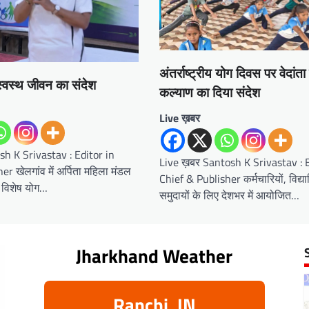
अंतर्राष्ट्रीय योग दिवस पर वेदांता
्वस्थ जीवन का संदेश
कल्याण का दिया संदेश
Live ख़बर
h K Srivastav : Editor in
Live ख़बर Santosh K Srivastav : E
r खेलगांव में अर्पिता महिला मंडल
Chief & Publisher कर्मचारियों, विद्यार
 विशेष योग…
समुदायों के लिए देशभर में आयोजित…
Jharkhand Weather
Ranchi, IN