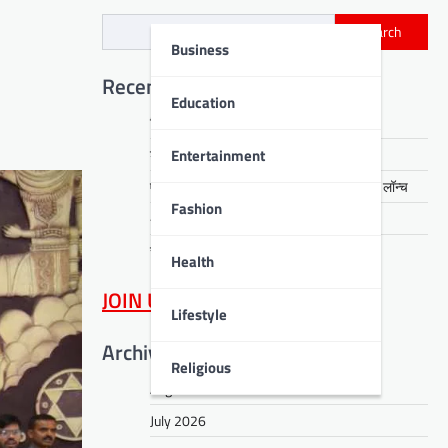
Search
Business
Recent Posts
Education
चिन्मय विद्यालय में सजा हिन्दी कवि सम्मेलन
Entertainment
डीपीएस बोकारो में गूंजे देशभक्ति के तराने
एसईसीएल में पीपीओ एवं जीवन प्रमाण पत्र पोर्टल लॉन्च
Fashion
अरगड़ा क्षेत्र में समाधान शिविर आयोजित
सीसीएल में एचसीएम मॉड्यूल पर प्रशिक्षण
Health
JOIN US
on WhatsApp
Lifestyle
Archives
Religious
August 2026
July 2026