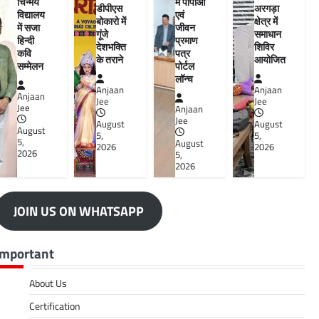
चिन्मय
में पीपीओ
डीपीएस
अरगड़ा
विद्यालय
एवं
बोकारो में
क्षेत्र में
में सजा
जीवन
गूंजे
समाधान
हिन्दी
प्रमाण
देशभक्ति
शिविर
कवि
पत्र
के तराने
आयोजित
सम्मेलन
पोर्टल
लॉन्च
Anjaan
Anjaan
Anjaan
Jee
Jee
Jee
Anjaan
Jee
August
August
August
5,
5,
5,
August
2026
2026
2026
5,
2026
JOIN US ON WHATSAPP
Important
About Us
Certification