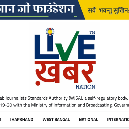
b Journalists Standards Authority (WJSA), a self-regulatory body,
-20 with the Ministry of Information and Broadcasting, Governm
R
JHARKHAND
WEST BANGAL
NATIONAL
INTERNATI