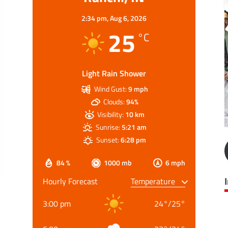
2:34 pm,
Aug 6, 2026
25
°C
Light Rain Shower
Wind Gust:
9 mph
Clouds:
94%
Visibility:
10 km
Sunrise:
5:21 am
Sunset:
6:28 pm
84 %
1000 mb
6 mph
Hourly Forecast
3:00 pm
24
°
/
25
°