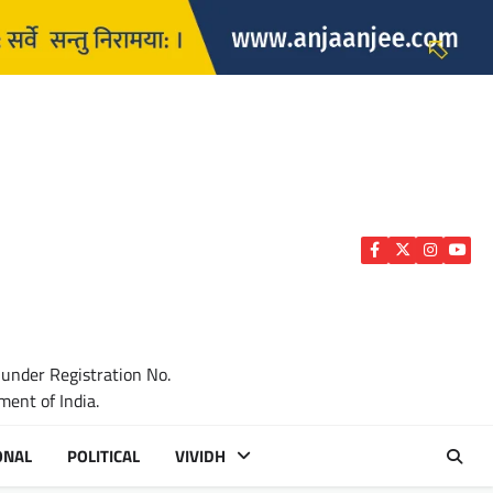
Facebook
Twitter
Instagra
YouTu
 under Registration No.
ent of India.
ONAL
POLITICAL
VIVIDH