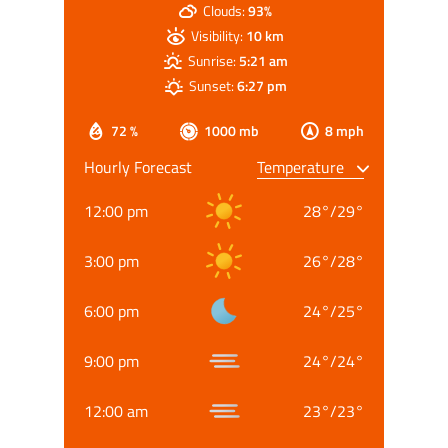
Clouds:
93%
Visibility:
10 km
Sunrise:
5:21 am
Sunset:
6:27 pm
72 %
1000 mb
8 mph
Hourly Forecast
12:00 pm
28
°
/
29
°
3:00 pm
26
°
/
28
°
6:00 pm
24
°
/
25
°
9:00 pm
24
°
/
24
°
12:00 am
23
°
/
23
°