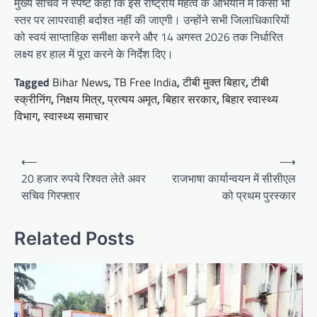
मुख्य सचिव ने स्पष्ट कहा कि इस राष्ट्रीय महत्व के अभियान में किसी भी
स्तर पर लापरवाही बर्दाश्त नहीं की जाएगी। उन्होंने सभी जिलाधिकारियों
को स्वयं साप्ताहिक समीक्षा करने और 14 अगस्त 2026 तक निर्धारित
लक्ष्य हर हाल में पूरा करने के निर्देश दिए।
Tagged
Bihar News
,
TB Free India
,
टीबी मुक्त बिहार
,
टीबी
स्क्रीनिंग
,
निक्षय मित्र
,
प्रत्यय अमृत
,
बिहार सरकार
,
बिहार स्वास्थ्य
विभाग
,
स्वास्थ्य समाचार
Post
⟵
⟶
navigation
20 हजार रुपये रिश्वत लेते अवर
राजभाषा कार्यान्वयन में सीसीएल
सचिव गिरफ्तार
को प्रथम पुरस्कार
Related Posts