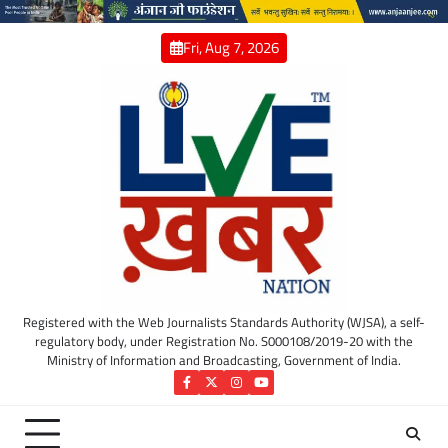
Skip
to
Fri, Aug 7, 2026
content
Registered with the Web Journalists Standards Authority (WJSA), a self-
regulatory body, under Registration No. S000108/2019-20 with the
Ministry of Information and Broadcasting, Government of India.
Facebook
Twitter
Instagram
YouTube