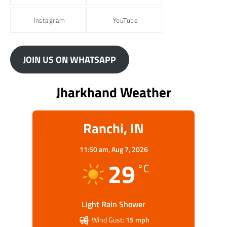
Instagram
YouTube
JOIN US ON WHATSAPP
Jharkhand Weather
Ranchi, IN
11:50 am,
Aug 7, 2026
29
°C
Light Rain Shower
Wind Gust:
15 mph