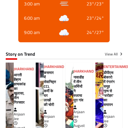
3:00 am
23
°
/
23
°
6:00 am
23
°
/
24
°
9:00 am
24
°
/
27
°
Story on Trend
View All
JHARKHAND
ENTERTAINME
JHARKHAND
JHARKHAND
कसमार
डीपीएस
आरती
में
नावाडीह
बोकारो
हेंब्रम
सेवानिवृत्त
में तीन
में रंगारंग
हत्याकांड
CCL
अर्थियों
समूह
का
कर्मी के
ने
नृत्य से
खुलासा,
घर
रुलाया
‘धरोहर’
तीन
लाखों
पूरा गांव
का
गिरफ्तार
की चोरी
समापन
Anjaan
Anjaan
Anjaan
Jee
Anjaan
Jee
Jee
Jee
August
August