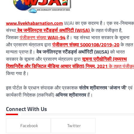
www.livekhabarnation.com
WJAI का एक सदस्य है। एक स्व-नियाम
संस्था
वेब जर्नलिस्ट्स स्टैंडर्ड्स अथॉरिटी (WJSA)
के तहत पंजीकृत है,
जिसका
पंजीकरण संख्या
WAJI-94
है। यह संस्था भारत सरकार के सूचना
और प्रसारण मंत्रालय द्वारा
पंजीकरण संख्या S000108/2019-20
के तहत
मान्यता प्राप्त है।
वेब जर्नलिस्ट्स स्टैंडर्ड्स अथॉरिटी (WJSA)
को भारत
सरकार के सूचना और प्रसारण मंत्रालय द्वारा
सूचना प्रौद्योगिकी (मध्यस्थ
दिशानिर्देश और डिजिटल मीडिया आचार संहिता) नियम, 2021
के तहत पंजीकृ
किया गया है।
इस पोर्टल के प्रधान संपादक और प्रकाशक
संतोष श्रीवास्तव 'अंजान जी'
एवं
कार्यकारी निदेशक (तकनिकी)
अभिनव श्रीवास्तव
हैं।
Connect With Us
Facebook
Twitter