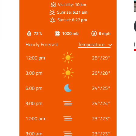
Visibility:
10 km
Sunrise:
5:21 am
Sunset:
6:27 pm
72 %
1000 mb
8 mph
Hourly Forecast
12:00 pm
28
°
/
29
°
3:00 pm
26
°
/
28
°
6:00 pm
24
°
/
25
°
9:00 pm
24
°
/
24
°
12:00 am
23
°
/
23
°
3:00 am
23
°
/
23
°