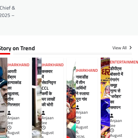
 Chief &
र 2025 –
Story on Trend
View All
ENTERTAINME
JHARKHAND
JHARKHAND
डीपीएस
JHARKHAND
आरती
कसमार
बोकारो में
हेंब्रम
में
नावाडीह
रंगारंग
हत्याकांड
सेवानिवृत्त
में तीन
समूह
का
CCL
अर्थियों
नृत्य से
खुलासा,
कर्मी के
ने रुलाया
‘धरोहर’
तीन
घर लाखों
पूरा गांव
का
गिरफ्तार
की चोरी
समापन
Anjaan
Jee
Anjaan
Anjaan
Anjaan
Jee
Jee
Jee
August
6,
August
August
August
2026
6,
6,