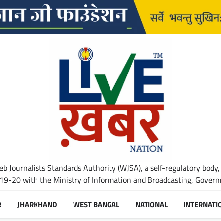
b Journalists Standards Authority (WJSA), a self-regulatory body,
-20 with the Ministry of Information and Broadcasting, Governm
R
JHARKHAND
WEST BANGAL
NATIONAL
INTERNATI