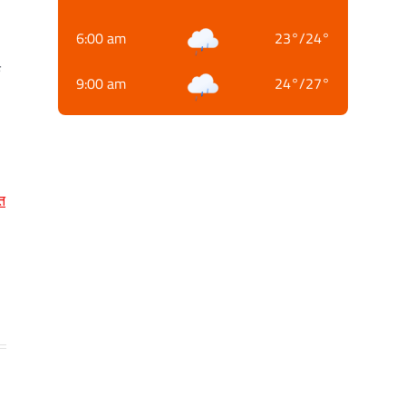
6:00 am
23
°
/
24
°
क
9:00 am
24
°
/
27
°
त