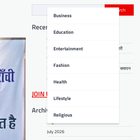
Search
Business
Recent Posts
Education
आरती हेंब्रम हत्याकांड का खुलासा, तीन गिरफ्तार
Entertainment
कसमार में सेवानिवृत्त CCL कर्मी के घर लाखों की चोरी
नावाडीह में तीन अर्थियों ने रुलाया पूरा गांव
Fashion
डीपीएस बोकारो में रंगारंग समूह नृत्य से ‘धरोहर’ का समापन
आईआईटी पटना में नशा मुक्ति का संदेश
Health
JOIN US
on WhatsApp
Lifestyle
Archives
Religious
August 2026
July 2026