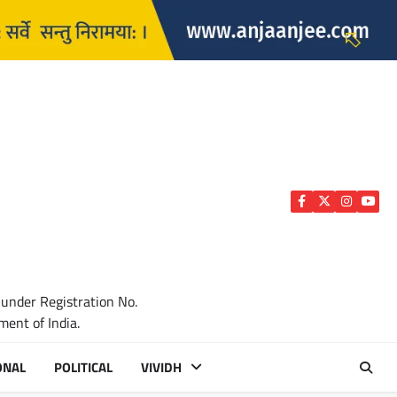
Facebook
Twitter
Instagra
YouTu
 under Registration No.
ent of India.
ONAL
POLITICAL
VIVIDH