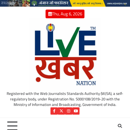
Skip
to
Thu, Aug 6, 2026
content
Registered with the Web Journalists Standards Authority (WJSA), a self-
regulatory body, under Registration No. S000108/2019-20 with the
Ministry of Information and Broadcasting, Government of India.
Facebook
Twitter
Instagram
YouTube