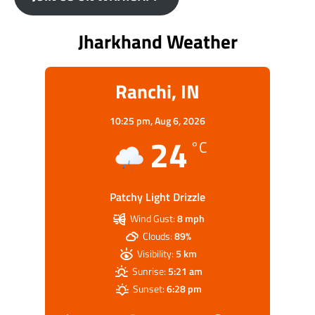
Jharkhand Weather
Ranchi, IN
10:25 pm,
Aug 6, 2026
24
°C
Patchy Light Drizzle
Wind Gust:
8 mph
Clouds:
89%
Visibility:
5 km
Sunrise:
5:21 am
Sunset:
6:28 pm