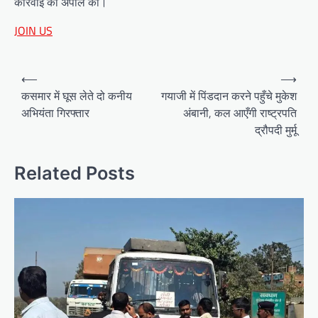
कार्रवाई की अपील की।
JOIN US
Post
⟵
⟶
navigation
कसमार में घूस लेते दो कनीय
गयाजी में पिंडदान करने पहुँचे मुकेश
अभियंता गिरफ्तार
अंबानी, कल आएँगी राष्ट्रपति
द्रौपदी मुर्मू
Related Posts