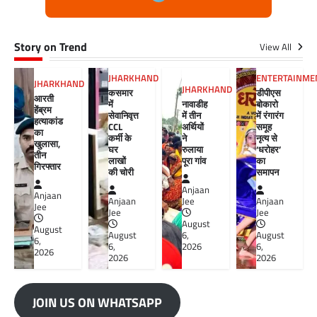
Story on Trend
View All
JHARKHAND
ENTERTAINME
JHARKHAND
JHARKHAND
कसमार
डीपीएस
आरती
में
नावाडीह
बोकारो
हेंब्रम
सेवानिवृत्त
में तीन
में रंगारंग
हत्याकांड
CCL
अर्थियों
समूह
का
कर्मी के
ने
नृत्य से
खुलासा,
घर
रुलाया
‘धरोहर’
तीन
लाखों
पूरा गांव
का
गिरफ्तार
की चोरी
समापन
Anjaan
Anjaan
Anjaan
Jee
Anjaan
Jee
Jee
Jee
August
August
August
6,
August
6,
6,
2026
6,
2026
2026
2026
JOIN US ON WHATSAPP