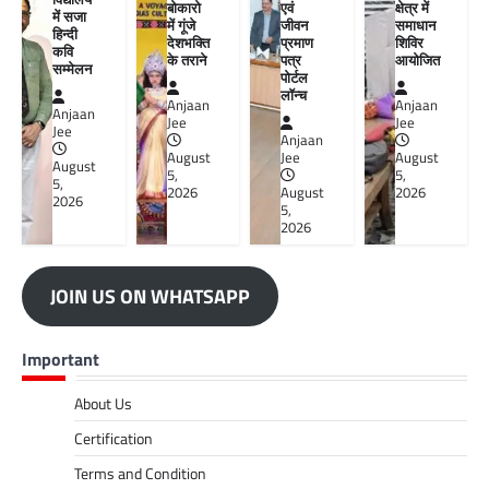
बोकारो
एवं
क्षेत्र में
में सजा
में गूंजे
जीवन
समाधान
हिन्दी
देशभक्ति
प्रमाण
शिविर
कवि
के तराने
पत्र
आयोजित
सम्मेलन
पोर्टल
लॉन्च
Anjaan
Anjaan
Anjaan
Jee
Jee
Jee
Anjaan
August
Jee
August
August
5,
5,
5,
2026
August
2026
2026
5,
2026
JOIN US ON WHATSAPP
Important
About Us
Certification
Terms and Condition