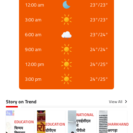
12:00 am
23
°
/
23
°
3:00 am
23
°
/
23
°
6:00 am
23
°
/
24
°
9:00 am
24
°
/
24
°
12:00 pm
24
°
/
25
°
3:00 pm
24
°
/
25
°
Story on Trend
View All
NATIONAL
एसईसीएल
EDUCATION
EDUCATION
JHARKHAND
में
चिन्मय
डीपीएस
पीपीओ
अरगड़ा
विद्यालय