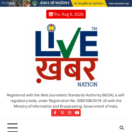
Skip
to
Thu, Aug 6, 2026
content
Registered with the Web Journalists Standards Authority (WJSA), a self-
regulatory body, under Registration No. S000108/2019-20 with the
Ministry of Information and Broadcasting, Government of India.
Facebook
Twitter
Instagram
YouTube