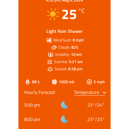
25
°C
Light Rain Shower
Wind Gust:
8 mph
Clouds:
82%
Visibility:
10 km
Sunrise:
5:21 am
Sunset:
6:28 pm
88 %
1000 mb
5 mph
Hourly Forecast
5:00 pm
23
°
/
24
°
8:00 pm
23
°
/
23
°