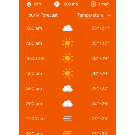
91 %
1000 mb
2 mph
Hourly Forecast
4:00 am
23
°
/
24
°
7:00 am
25
°
/
27
°
10:00 am
28
°
/
29
°
1:00 pm
28
°
/
29
°
4:00 pm
25
°
/
27
°
7:00 pm
24
°
/
25
°
12:00 am
23
°
/
23
°
3:00 am
23
°
/
23
°