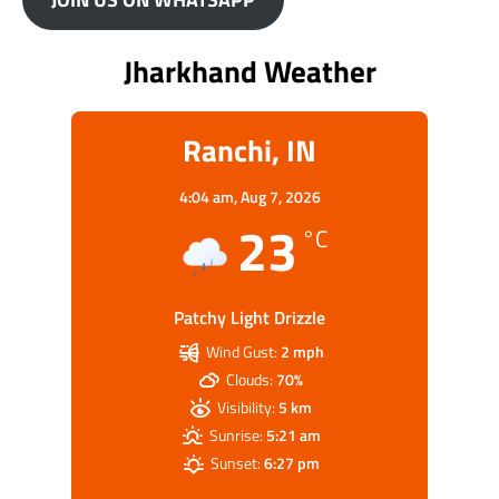
Jharkhand Weather
Ranchi, IN
4:04 am,
Aug 7, 2026
23
°C
Patchy Light Drizzle
Wind Gust:
2 mph
Clouds:
70%
Visibility:
5 km
Sunrise:
5:21 am
Sunset:
6:27 pm