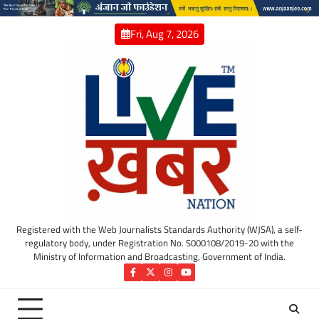
Skip
to
Fri, Aug 7, 2026
content
Registered with the Web Journalists Standards Authority (WJSA), a self-
regulatory body, under Registration No. S000108/2019-20 with the
Ministry of Information and Broadcasting, Government of India.
Facebook
Twitter
Instagram
YouTube