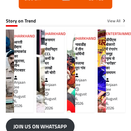
Story on Trend
View All
JHARKHAND
ENTERTAINME
JHARKHAND
JHARKHAND
कसमार
डीपीएस
आरती
में
नावाडीह
बोकारो
हेंब्रम
सेवानिवृत्त
में तीन
में रंगारंग
हत्याकांड
CCL
अर्थियों
समूह
का
कर्मी के
ने
नृत्य से
खुलासा,
घर
रुलाया
‘धरोहर’
तीन
लाखों
पूरा गांव
का
गिरफ्तार
की चोरी
समापन
Anjaan
Anjaan
Anjaan
Jee
Anjaan
Jee
Jee
Jee
August
August
August
6,
August
6,
6,
2026
6,
2026
2026
2026
JOIN US ON WHATSAPP