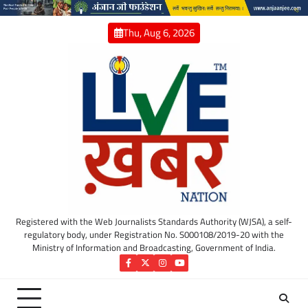
Skip
to
Thu, Aug 6, 2026
content
Registered with the Web Journalists Standards Authority (WJSA), a self-
regulatory body, under Registration No. S000108/2019-20 with the
Ministry of Information and Broadcasting, Government of India.
Facebook
Twitter
Instagram
YouTube