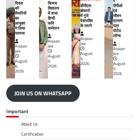
में
दिवस
चिन्मय
डीपीएस
पीपीओ
की
विद्यालय
बोकारो
एवं
तैयारियों
में सजा
में गूंजे
जीवन
का
हिन्दी
देशभक्ति
प्रमाण
आयुक्त
कवि
के तराने
पत्र
ने लिया
सम्मेलन
पोर्टल
जायजा
लॉन्च
Anjaan
Anjaan
Jee
Anjaan
Jee
Anjaan
Jee
August
Jee
August
5,
August
5,
2026
August
6,
2026
5,
2026
2026
JOIN US ON WHATSAPP
Important
About Us
Certification