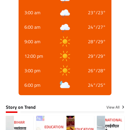
3:00 am
23
°
/
23
°
6:00 am
24
°
/
27
°
9:00 am
28
°
/
29
°
12:00 pm
29
°
/
29
°
3:00 pm
26
°
/
28
°
6:00 pm
24
°
/
25
°
Story on Trend
View All
NATIONAL
BIHAR
एसईसीएल
EDUCATION
स्वतंत्रता
EDUCATION