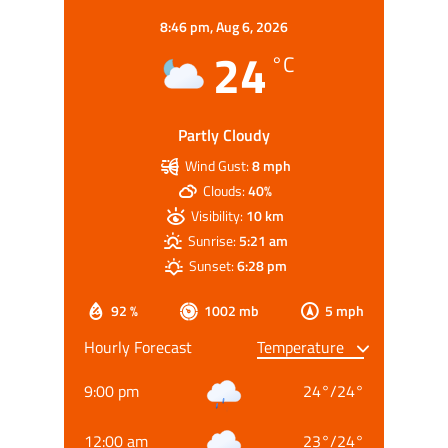
8:46 pm,
Aug 6, 2026
24
°C
Partly Cloudy
Wind Gust:
8 mph
Clouds:
40%
Visibility:
10 km
Sunrise:
5:21 am
Sunset:
6:28 pm
92 %
1002 mb
5 mph
Hourly Forecast
9:00 pm
24
°
/
24
°
12:00 am
23
°
/
24
°