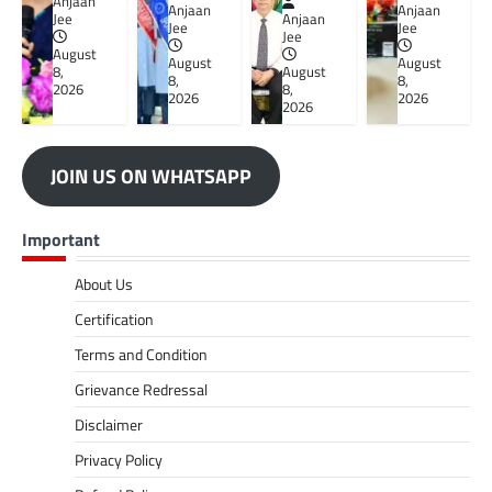
Anjaan
Anjaan
Anjaan
Jee
Anjaan
Jee
Jee
Jee
August
August
August
8,
August
8,
8,
2026
8,
2026
2026
2026
JOIN US ON WHATSAPP
Important
About Us
Certification
Terms and Condition
Grievance Redressal
Disclaimer
Privacy Policy