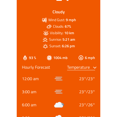
Cloudy
Wind Gust:
9 mph
Clouds:
67%
Visibility:
10 km
Sunrise:
5:21 am
Sunset:
6:26 pm
93 %
1004 mb
6 mph
Hourly Forecast
12:00 am
23
°
/
23
°
3:00 am
23
°
/
23
°
6:00 am
23
°
/
26
°