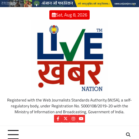
Skip
to
Sat, Aug 8, 2026
content
Registered with the Web Journalists Standards Authority (WJSA), a self-
regulatory body, under Registration No. S000108/2019-20 with the
Ministry of Information and Broadcasting, Government of India.
Facebook
Twitter
Instagram
YouTube