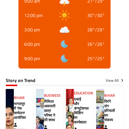
9:00 am
27
°
/
29
°
12:00 pm
30
°
/
30
°
3:00 pm
28
°
/
29
°
6:00 pm
26
°
/
26
°
9:00 pm
25
°
/
25
°
Story on Trend
View All
EDUCATION
BUSINESS
BIHAR
BIHAR
एआई
मिथिला
तिरंगे
भागलपुर
और
अकादमी
संग
में ‘पंच
कंप्यूटेशनल
छात्र
हरियाली
सम्मेलन’
थिंकिंग
परिषद ने
का
आयोजित
पर
ली शपथ
संकल्प
कार्यशाला