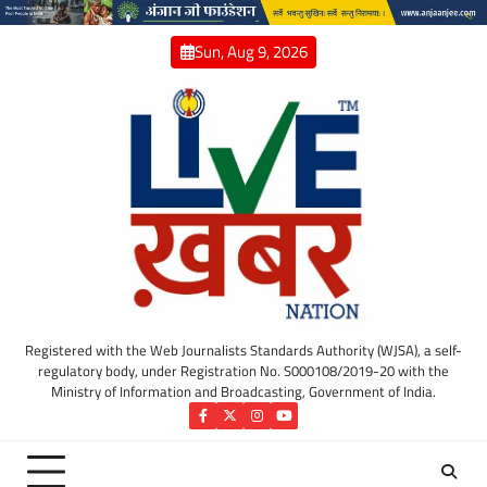
Skip
to
Sun, Aug 9, 2026
content
Registered with the Web Journalists Standards Authority (WJSA), a self-
regulatory body, under Registration No. S000108/2019-20 with the
Ministry of Information and Broadcasting, Government of India.
Facebook
Twitter
Instagram
YouTube