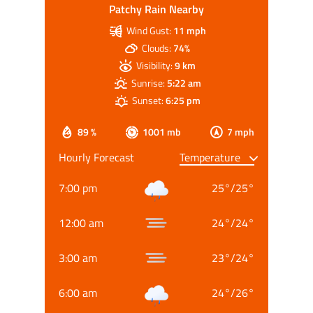
Patchy Rain Nearby
Wind Gust:
11 mph
Clouds:
74%
Visibility:
9 km
Sunrise:
5:22 am
Sunset:
6:25 pm
89 %
1001 mb
7 mph
Hourly Forecast
7:00 pm
25
°
/
25
°
12:00 am
24
°
/
24
°
3:00 am
23
°
/
24
°
6:00 am
24
°
/
26
°