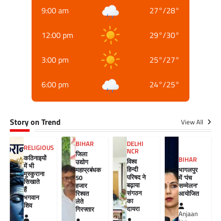
9:00 am
27
°
/
28
°
12:00 pm
29
°
/
30
°
3:00 pm
25
°
/
27
°
6:00 pm
24
°
/
25
°
Story on Trend
View All
BIHAR
DELHI
RELIGIOUS
NCR
जिला
कठिनाइयों
BIHAR
विश्व
उद्योग
में भी
हिन्दी
महाप्रबंधक
भागलपुर
मुस्कुराना
परिषद ने
50
में ‘पंच
सिखाते
बढ़ाया
हजार
सम्मेलन’
हैं
संगठन
रिश्वत
आयोजित
भगवान
का
लेते
शिव
दायरा
गिरफ्तार
Anjaan