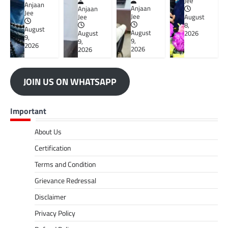
Jee
Anjaan
Anjaan
Anjaan
Jee
Jee
Jee
August
8,
August
August
August
2026
9,
9,
9,
2026
2026
2026
JOIN US ON WHATSAPP
Important
About Us
Certification
Terms and Condition
Grievance Redressal
Disclaimer
Privacy Policy