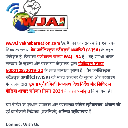
www.livekhabarnation.com
WJAI का एक सदस्य है। एक स्व-
नियामक संस्था
वेब जर्नलिस्ट्स स्टैंडर्ड्स अथॉरिटी (WJSA)
के तहत
पंजीकृत है, जिसका
पंजीकरण संख्या
WAJI-94
है। यह संस्था भारत
सरकार के सूचना और प्रसारण मंत्रालय द्वारा
पंजीकरण संख्या
S000108/2019-20
के तहत मान्यता प्राप्त है।
वेब जर्नलिस्ट्स
स्टैंडर्ड्स अथॉरिटी (WJSA)
को भारत सरकार के सूचना और प्रसारण
मंत्रालय द्वारा
सूचना प्रौद्योगिकी (मध्यस्थ दिशानिर्देश और डिजिटल
मीडिया आचार संहिता) नियम, 2021
के तहत पंजीकृत
किया गया है।
इस पोर्टल के प्रधान संपादक और प्रकाशक
संतोष श्रीवास्तव 'अंजान जी'
एवं कार्यकारी निदेशक (तकनिकी)
अभिनव श्रीवास्तव
हैं।
Connect With Us