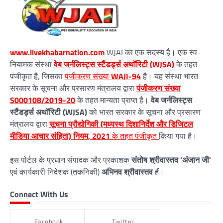
www.livekhabarnation.com
WJAI का एक सदस्य है। एक स्व-
नियामक संस्था
वेब जर्नलिस्ट्स स्टैंडर्ड्स अथॉरिटी (WJSA)
के तहत
पंजीकृत है, जिसका
पंजीकरण संख्या
WAJI-94
है। यह संस्था भारत
सरकार के सूचना और प्रसारण मंत्रालय द्वारा
पंजीकरण संख्या
S000108/2019-20
के तहत मान्यता प्राप्त है।
वेब जर्नलिस्ट्स
स्टैंडर्ड्स अथॉरिटी (WJSA)
को भारत सरकार के सूचना और प्रसारण
मंत्रालय द्वारा
सूचना प्रौद्योगिकी (मध्यस्थ दिशानिर्देश और डिजिटल
मीडिया आचार संहिता) नियम, 2021
के तहत पंजीकृत
किया गया है।
इस पोर्टल के प्रधान संपादक और प्रकाशक
संतोष श्रीवास्तव 'अंजान जी'
एवं कार्यकारी निदेशक (तकनिकी)
अभिनव श्रीवास्तव
हैं।
Connect With Us
Facebook
Twitter