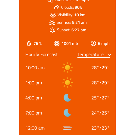
Clouds:
90%
Visibility:
10 km
Sunrise:
5:21 am
Sunset:
6:27 pm
76 %
1001 mb
6 mph
Hourly Forecast
10:00 am
28
°
/
29
°
1:00 pm
28
°
/
29
°
4:00 pm
25
°
/
27
°
7:00 pm
24
°
/
25
°
12:00 am
23
°
/
23
°