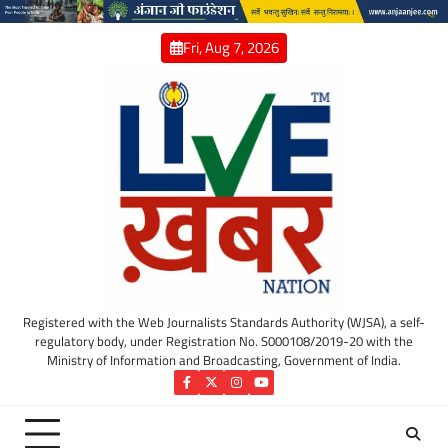
Skip
to
Fri, Aug 7, 2026
content
Registered with the Web Journalists Standards Authority (WJSA), a self-
regulatory body, under Registration No. S000108/2019-20 with the
Ministry of Information and Broadcasting, Government of India.
Facebook
Twitter
Instagram
YouTube