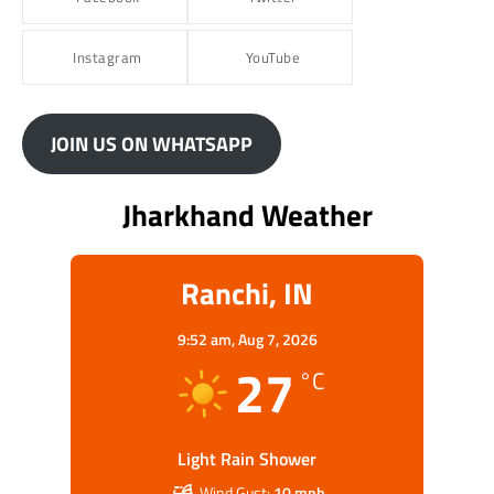
Instagram
YouTube
JOIN US ON WHATSAPP
Jharkhand Weather
Ranchi, IN
9:52 am,
Aug 7, 2026
27
°C
Light Rain Shower
Wind Gust:
10 mph