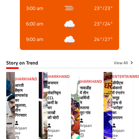
3:00 am
23
°
/
23
°
6:00 am
23
°
/
24
°
9:00 am
24
°
/
27
°
Story on Trend
View All
JHARKHAND
ENTERTAINME
JHARKHAND
JHARKHAND
कसमार
डीपीएस
आरती
में
नावाडीह
बोकारो
हेंब्रम
सेवानिवृत्त
में तीन
में रंगारंग
हत्याकांड
CCL
अर्थियों
समूह
का
कर्मी के
ने
नृत्य से
खुलासा,
घर
रुलाया
‘धरोहर’
तीन
लाखों
पूरा गांव
का
गिरफ्तार
की चोरी
समापन
Anjaan
Anjaan
Anjaan
Jee
Anjaan
Jee
Jee
Jee