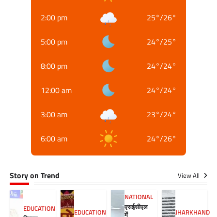
2:00 pm
25
°
/
26
°
5:00 pm
24
°
/
25
°
8:00 pm
24
°
/
24
°
12:00 am
24
°
/
24
°
3:00 am
23
°
/
24
°
6:00 am
24
°
/
26
°
Story on Trend
View All
NATIONAL
एसईसीएल
EDUCATION
EDUCATION
JHARKHAND
में