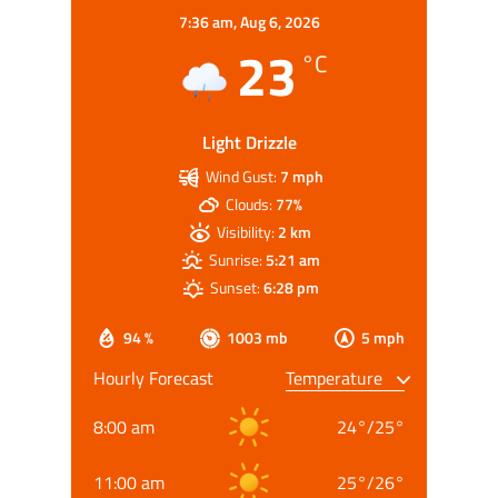
7:36 am,
Aug 6, 2026
23
°C
Light Drizzle
Wind Gust:
7 mph
Clouds:
77%
Visibility:
2 km
Sunrise:
5:21 am
Sunset:
6:28 pm
94 %
1003 mb
5 mph
Hourly Forecast
8:00 am
24
°
/
25
°
11:00 am
25
°
/
26
°