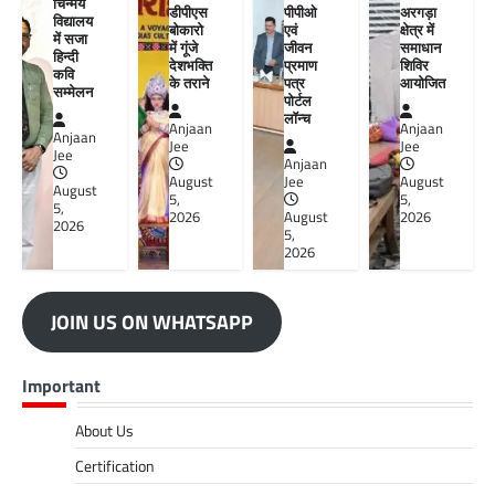
चिन्मय
डीपीएस
पीपीओ
अरगड़ा
विद्यालय
बोकारो
एवं
क्षेत्र में
में सजा
में गूंजे
जीवन
समाधान
हिन्दी
देशभक्ति
प्रमाण
शिविर
कवि
के तराने
पत्र
आयोजित
सम्मेलन
पोर्टल
लॉन्च
Anjaan
Anjaan
Anjaan
Jee
Jee
Jee
Anjaan
August
Jee
August
August
5,
5,
5,
2026
August
2026
2026
5,
2026
JOIN US ON WHATSAPP
Important
About Us
Certification