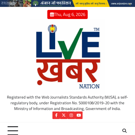
Skip
to
Thu, Aug 6, 2026
content
Registered with the Web Journalists Standards Authority (WJSA), a self-
regulatory body, under Registration No. S000108/2019-20 with the
Ministry of Information and Broadcasting, Government of India.
Facebook
Twitter
Instagram
YouTube