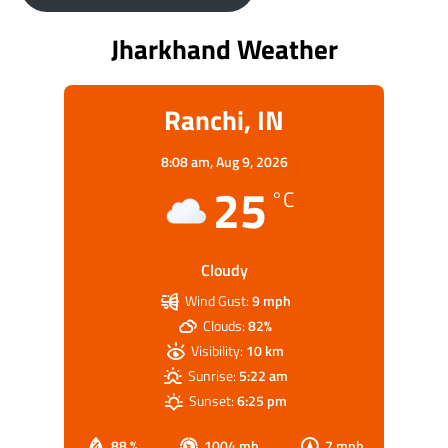
Jharkhand Weather
Ranchi, IN
8:08 am,
Aug 9, 2026
25
°C
Cloudy
Wind Gust:
9 mph
Clouds:
82%
Visibility:
10 km
Sunrise:
5:22 am
Sunset:
6:25 pm
88 %
1004 mb
7 mph