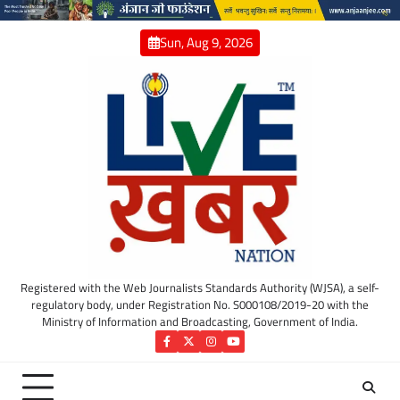
Skip
to
Sun, Aug 9, 2026
content
Registered with the Web Journalists Standards Authority (WJSA), a self-
regulatory body, under Registration No. S000108/2019-20 with the
Ministry of Information and Broadcasting, Government of India.
Facebook
Twitter
Instagram
YouTube