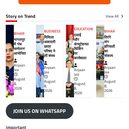
Story on Trend
View All
EDUCATION
BUSINESS
BIHAR
BIHAR
एआई
मिथिला
तिरंगे
भागलपुर
और
अकादमी
संग
में ‘पंच
कंप्यूटेशनल
छात्र
हरियाली
सम्मेलन’
थिंकिंग
परिषद ने
का
आयोजित
पर
ली शपथ
संकल्प
कार्यशाला
Anjaan
Anjaan
Anjaan
Jee
Anjaan
Jee
Jee
Jee
August
August
August
8,
August
8,
8,
2026
8,
2026
2026
2026
JOIN US ON WHATSAPP
Important