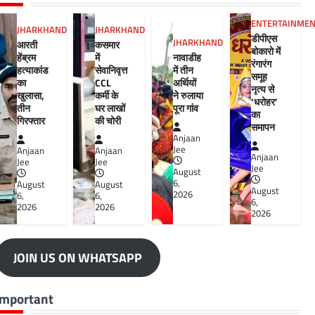
ENTERTAINME
JHARKHAND
JHARKHAND
डीपीएस
JHARKHAND
आरती
कसमार
बोकारो में
हेंब्रम
में
नावाडीह
रंगारंग
हत्याकांड
सेवानिवृत्त
में तीन
समूह
का
CCL
अर्थियों
नृत्य से
खुलासा,
कर्मी के
ने रुलाया
‘धरोहर’
तीन
घर लाखों
पूरा गांव
का
गिरफ्तार
की चोरी
समापन
Anjaan
Jee
Anjaan
Anjaan
Anjaan
Jee
Jee
Jee
August
6,
August
August
August
2026
6,
6,
6,
2026
2026
2026
JOIN US ON WHATSAPP
Important