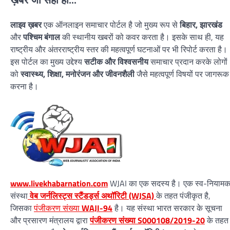
लाइव ख़बर
एक ऑनलाइन समाचार पोर्टल है जो मुख्य रूप से
बिहार, झारखंड
और
पश्चिम बंगाल
की स्थानीय खबरों को कवर करता है। इसके साथ ही, यह
राष्ट्रीय और अंतरराष्ट्रीय स्तर की महत्वपूर्ण घटनाओं पर भी रिपोर्ट करता है।
इस पोर्टल का मुख्य उद्देश्य
सटीक और विश्वसनीय
समाचार प्रदान करके लोगों
को
स्वास्थ्य, शिक्षा, मनोरंजन और जीवनशैली
जैसे महत्वपूर्ण विषयों पर जागरूक
करना है।
www.livekhabarnation.com
WJAI का एक सदस्य है। एक स्व-नियाम
संस्था
वेब जर्नलिस्ट्स स्टैंडर्ड्स अथॉरिटी (WJSA)
के तहत पंजीकृत है,
जिसका
पंजीकरण संख्या
WAJI-94
है। यह संस्था भारत सरकार के सूचना
और प्रसारण मंत्रालय द्वारा
पंजीकरण संख्या S000108/2019-20
के तहत