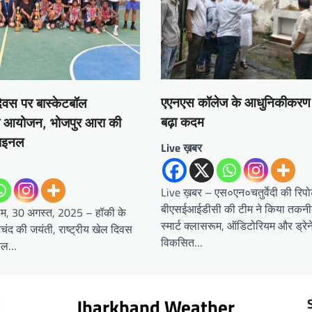
एएनएस कॉलेज के आधुनिकीकरण क
दिवस पर बास्केटबॉल
बढ़ा कदम
का आयोजन, भोजपुर आरा की
फाइनल
Live ख़बर
Live ख़बर – एस०एन०चतुर्वेदी की रिपोर
बीएसईआईडीसी की टीम ने किया तकनीक
म, 30 अगस्त, 2025 – हॉकी के
स्मार्ट क्लासरूम, ऑडिटोरियम और ड्रे
नचंद की जयंती, राष्ट्रीय खेल दिवस
विकसित…
पाल…
Jharkhand Weather