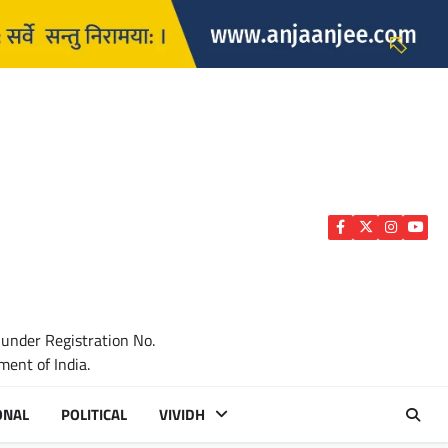
Facebook
Twitter
Instagra
YouTu
 under Registration No.
ent of India.
ONAL
POLITICAL
VIVIDH