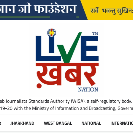
b Journalists Standards Authority (WJSA), a self-regulatory body,
-20 with the Ministry of Information and Broadcasting, Governm
R
JHARKHAND
WEST BANGAL
NATIONAL
INTERNATI