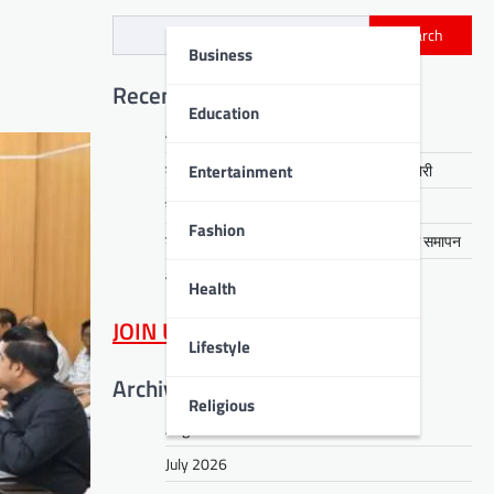
Search
Business
Recent Posts
Education
आरती हेंब्रम हत्याकांड का खुलासा, तीन गिरफ्तार
Entertainment
कसमार में सेवानिवृत्त CCL कर्मी के घर लाखों की चोरी
नावाडीह में तीन अर्थियों ने रुलाया पूरा गांव
Fashion
डीपीएस बोकारो में रंगारंग समूह नृत्य से ‘धरोहर’ का समापन
आईआईटी पटना में नशा मुक्ति का संदेश
Health
JOIN US
on WhatsApp
Lifestyle
Archives
Religious
August 2026
July 2026