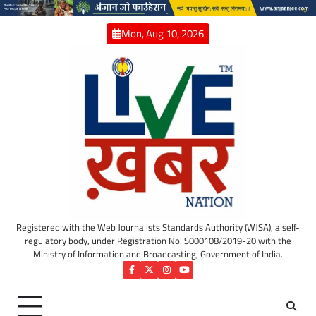
Skip
to
Mon, Aug 10, 2026
content
Registered with the Web Journalists Standards Authority (WJSA), a self-
regulatory body, under Registration No. S000108/2019-20 with the
Ministry of Information and Broadcasting, Government of India.
Facebook
Twitter
Instagram
YouTube