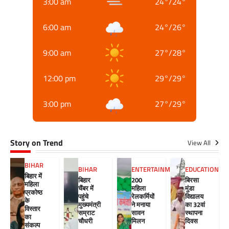
3:00 am
24
°
/
24
°
6:00 am
24
°
/
26
°
9:00 am
27
°
/
28
°
12:00 pm
29
°
/
29
°
3:00 pm
27
°
/
29
°
Story on Trend
View All
BIHAR
BIHAR
ENTERTAINMENT
EDUCATION
बिहार में
बिहार
200
बिरसा
महिला
चैंबर में
महिला
मुंडा
प्रकोष्ठ
पहुंचे
रेलकर्मियों
विद्यालय
के
मुख्यमंत्री
ने मनाया
का 32वां
विस्तार
सम्राट
सावन
स्थापना
का
चौधरी
मिलन
दिवस
संकल्प