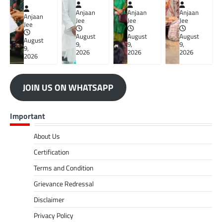
Anjaan
Anjaan
Anjaan
Anjaan
Jee
Jee
Jee
Jee
August
August
August
August
9,
9,
9,
9,
2026
2026
2026
2026
JOIN US ON WHATSAPP
Important
About Us
Certification
Terms and Condition
Grievance Redressal
Disclaimer
Privacy Policy