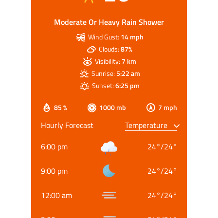
Moderate Or Heavy Rain Shower
Wind Gust:
14 mph
Clouds:
87%
Visibility:
7 km
Sunrise:
5:22 am
Sunset:
6:25 pm
85 %
1000 mb
7 mph
Hourly Forecast
6:00 pm
24
°
/
24
°
9:00 pm
24
°
/
24
°
12:00 am
24
°
/
24
°