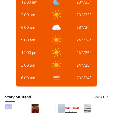
12:00 am
23
°
/
23
°
3:00 am
23
°
/
23
°
6:00 am
23
°
/
24
°
9:00 am
24
°
/
24
°
12:00 pm
24
°
/
25
°
3:00 pm
24
°
/
25
°
6:00 pm
23
°
/
24
°
Story on Trend
View All
NATIONAL