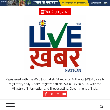
Skip
to
Thu, Aug 6, 2026
content
Registered with the Web Journalists Standards Authority (WJSA), a self-
regulatory body, under Registration No. S000108/2019-20 with the
Ministry of Information and Broadcasting, Government of India.
Facebook
Twitter
Instagram
YouTube