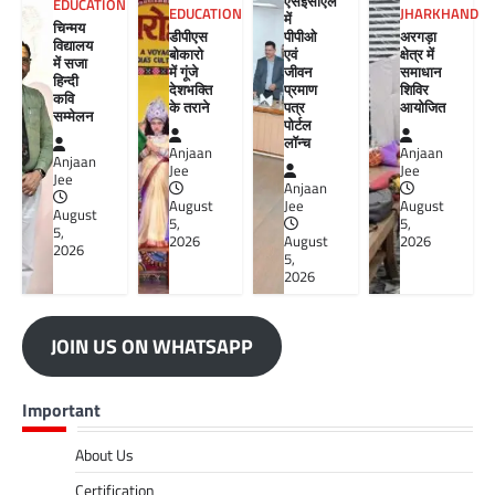
एसईसीएल
EDUCATION
EDUCATION
JHARKHAND
में
चिन्मय
डीपीएस
पीपीओ
अरगड़ा
विद्यालय
बोकारो
एवं
क्षेत्र में
में सजा
में गूंजे
जीवन
समाधान
हिन्दी
देशभक्ति
प्रमाण
शिविर
कवि
के तराने
पत्र
आयोजित
सम्मेलन
पोर्टल
लॉन्च
Anjaan
Anjaan
Anjaan
Jee
Jee
Jee
Anjaan
August
Jee
August
August
5,
5,
5,
2026
August
2026
2026
5,
2026
JOIN US ON WHATSAPP
Important
About Us
Certification