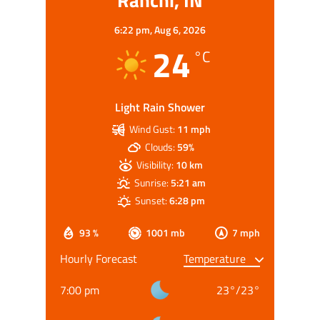
6:22 pm,
Aug 6, 2026
24
°C
Light Rain Shower
Wind Gust:
11 mph
Clouds:
59%
Visibility:
10 km
Sunrise:
5:21 am
Sunset:
6:28 pm
93 %
1001 mb
7 mph
Hourly Forecast
7:00 pm
23
°
/
23
°