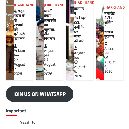
JHARKHAND
JHARKHAND
JHARKHAND
JHARKHAND
कसमार
ईएसएल
आरती
में
नावाडीह
स्टील के
हेंब्रम
सेवानिवृत्त
में तीन
दो
हत्याकांड
CCL
अर्थियों
उत्पादों
का
कर्मी के
ने
को
खुलासा,
घर
रुलाया
ग्रीनप्रो
तीन
लाखों
पूरा गांव
प्रमाणन
गिरफ्तार
की चोरी
Anjaan
Anjaan
Anjaan
Anjaan
Jee
Jee
Jee
Jee
August
August
August
August
6,
7,
6,
6,
2026
2026
2026
2026
JOIN US ON WHATSAPP
Important
About Us