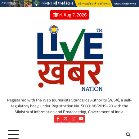
Skip
to
Fri, Aug 7, 2026
content
Registered with the Web Journalists Standards Authority (WJSA), a self-
regulatory body, under Registration No. S000108/2019-20 with the
Ministry of Information and Broadcasting, Government of India.
Facebook
Twitter
Instagram
YouTube