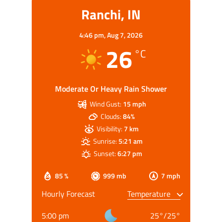
Ranchi, IN
4:46 pm,
Aug 7, 2026
26
°C
Moderate Or Heavy Rain Shower
Wind Gust:
15 mph
Clouds:
84%
Visibility:
7 km
Sunrise:
5:21 am
Sunset:
6:27 pm
85 %
999 mb
7 mph
Hourly Forecast
5:00 pm
25
°
/
25
°