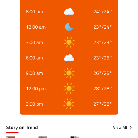
8:00 pm
24
°
/
24
°
12:00 am
23
°
/
24
°
3:00 am
23
°
/
23
°
6:00 am
23
°
/
25
°
9:00 am
26
°
/
28
°
12:00 pm
28
°
/
28
°
3:00 pm
27
°
/
28
°
Story on Trend
View All