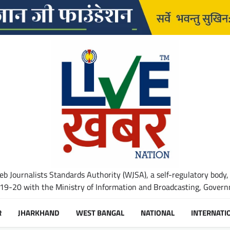
b Journalists Standards Authority (WJSA), a self-regulatory body,
-20 with the Ministry of Information and Broadcasting, Governm
R
JHARKHAND
WEST BANGAL
NATIONAL
INTERNATI