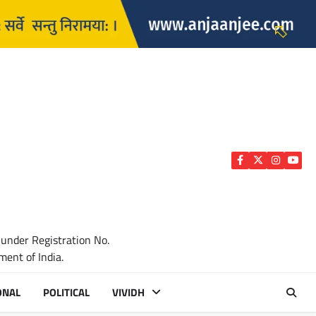
Facebook
Twitter
Instagra
YouTu
 under Registration No.
ent of India.
ONAL
POLITICAL
VIVIDH