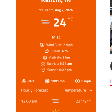
11:38 pm,
Aug 7, 2026
24
°C
Mist
Wind Gust:
7 mph
Clouds:
67%
Visibility:
2 km
Sunrise:
5:21 am
Sunset:
6:27 pm
94 %
1001 mb
5 mph
Hourly Forecast
12:00 am
23
°
/
24
°