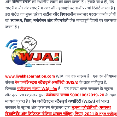
और
पश्चिम बंगाल
की स्थानीय खबरों को कवर करता है। इसके साथ ही, यह
राष्ट्रीय और अंतरराष्ट्रीय स्तर की महत्वपूर्ण घटनाओं पर भी रिपोर्ट करता है।
इस पोर्टल का मुख्य उद्देश्य
सटीक और विश्वसनीय
समाचार प्रदान करके लोगों
को
स्वास्थ्य, शिक्षा, मनोरंजन और जीवनशैली
जैसे महत्वपूर्ण विषयों पर जागरूक
करना है।
www.livekhabarnation.com
WJAI का एक सदस्य है। एक स्व-नियाम
संस्था
वेब जर्नलिस्ट्स स्टैंडर्ड्स अथॉरिटी (WJSA)
के तहत पंजीकृत है,
जिसका
पंजीकरण संख्या
WAJI-94
है। यह संस्था भारत सरकार के सूचना
और प्रसारण मंत्रालय द्वारा
पंजीकरण संख्या S000108/2019-20
के तहत
मान्यता प्राप्त है।
वेब जर्नलिस्ट्स स्टैंडर्ड्स अथॉरिटी (WJSA)
को भारत
सरकार के सूचना और प्रसारण मंत्रालय द्वारा
सूचना प्रौद्योगिकी (मध्यस्थ
दिशानिर्देश और डिजिटल मीडिया आचार संहिता) नियम, 2021
के तहत पंजीकृ