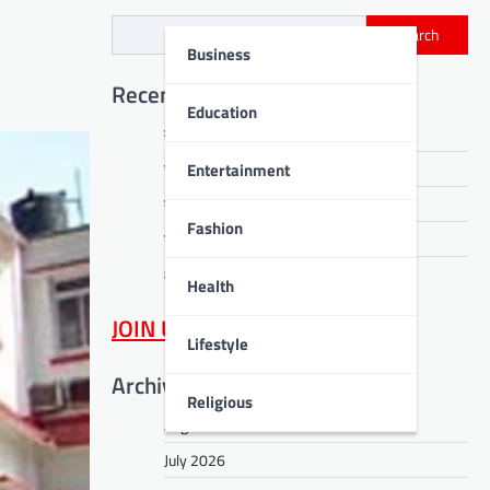
Search
Business
Recent Posts
Education
मतदान केंद्रों पर दो दिवसीय विशेष शिविर
Entertainment
उपायुक्त ने सुनीं 43 जनशिकायतें
तनावमुक्ति की सीख
Fashion
डीपीएस बोकारो में सजा ज्ञान का महाकुंभ
80 मेधावी विद्यार्थियों को मिला माइलस्टोन अवॉर्ड
Health
JOIN US
on WhatsApp
Lifestyle
Archives
Religious
August 2026
July 2026