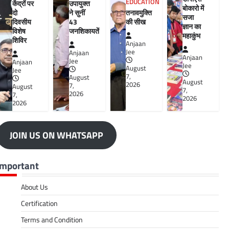
EDUCATION
केंद्रों पर
उपायुक्त
बोकारो में
दो
ने सुनीं
तनावमुक्ति
सजा
दिवसीय
43
की सीख
ज्ञान का
विशेष
जनशिकायतें
महाकुंभ
शिविर
Anjaan
Jee
Anjaan
Anjaan
Jee
Anjaan
Jee
August
Jee
7,
August
August
2026
7,
August
7,
2026
7,
2026
2026
JOIN US ON WHATSAPP
Important
About Us
Certification
Terms and Condition