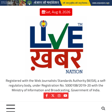
Skip
to
Sat, Aug 8, 2026
content
Registered with the Web Journalists Standards Authority (WJSA), a self-
regulatory body, under Registration No. S000108/2019-20 with the
Ministry of Information and Broadcasting, Government of India.
Facebook
Twitter
Instagram
YouTube