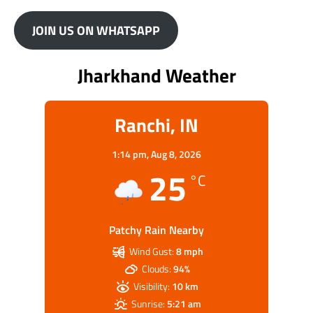
JOIN US ON WHATSAPP
Jharkhand Weather
Ranchi, IN
1:14 pm,
Aug 8, 2026
25
°C
Patchy Rain Nearby
Wind Gust:
8 mph
Clouds:
94%
Visibility:
10 km
Sunrise:
5:21 am