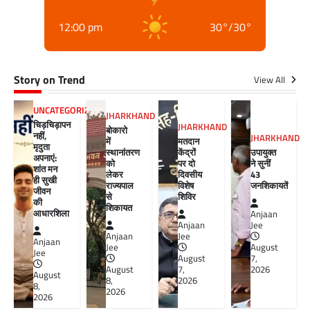
12:00 pm
30
°
/
30
°
Story on Trend
View All
UNCATEGORIZED
JHARKHAND
चिड़चिड़ापन
JHARKHAND
बोकारो
नहीं,
JHARKHAND
में
मतदान
मृदुता
स्थानांतरण
केंद्रों
उपायुक्त
अपनाएं:
को
पर दो
ने सुनीं
शांत मन
लेकर
दिवसीय
43
ही सुखी
राज्यपाल
विशेष
जनशिकायतें
जीवन
से
शिविर
की
शिकायत
आधारशिला
Anjaan
Anjaan
Jee
Anjaan
Jee
Anjaan
Jee
August
Jee
August
7,
August
7,
2026
August
8,
2026
8,
2026
2026