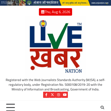
Skip
to
Thu, Aug 6, 2026
content
Registered with the Web Journalists Standards Authority (WJSA), a self-
regulatory body, under Registration No. S000108/2019-20 with the
Ministry of Information and Broadcasting, Government of India.
Facebook
Twitter
Instagram
YouTube