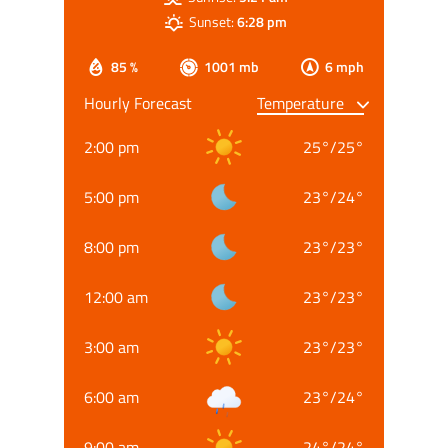
Sunset:
6:28 pm
85 %
1001 mb
6 mph
Hourly Forecast
2:00 pm
25
°
/
25
°
5:00 pm
23
°
/
24
°
8:00 pm
23
°
/
23
°
12:00 am
23
°
/
23
°
3:00 am
23
°
/
23
°
6:00 am
23
°
/
24
°
9:00 am
24
°
/
24
°