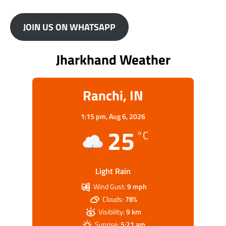
JOIN US ON WHATSAPP
Jharkhand Weather
Ranchi, IN
1:15 pm,
Aug 6, 2026
25
°C
Light Rain
Wind Gust:
9 mph
Clouds:
78%
Visibility:
9 km
Sunrise:
5:21 am