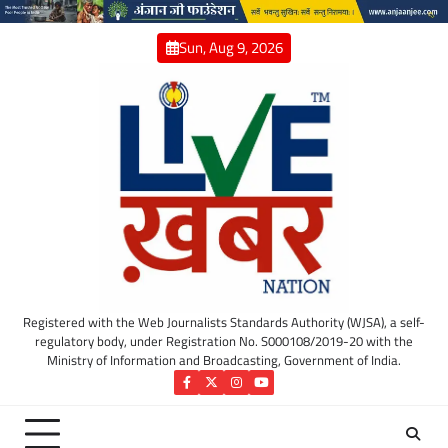
Skip
to
Sun, Aug 9, 2026
content
Registered with the Web Journalists Standards Authority (WJSA), a self-
regulatory body, under Registration No. S000108/2019-20 with the
Ministry of Information and Broadcasting, Government of India.
Facebook
Twitter
Instagram
YouTube