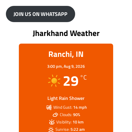
JOIN US ON WHATSAPP
Jharkhand Weather
Ranchi, IN
3:00 pm,
Aug 9, 2026
29
°C
Light Rain Shower
Wind Gust:
14 mph
Clouds:
90%
Visibility:
10 km
Sunrise:
5:22 am