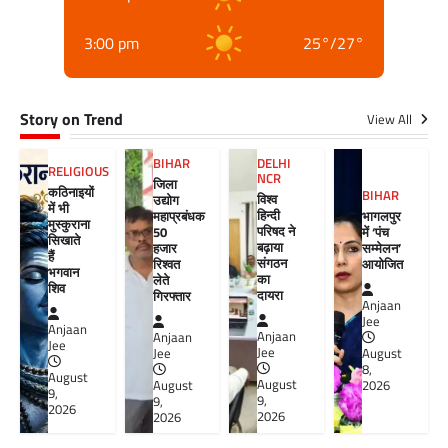
3:00 pm
25
°
/
27
°
Story on Trend
View All
BIHAR
DELHI
RELIGIOUS
NCR
जिला
कठिनाइयों
BIHAR
विश्व
उद्योग
में भी
हिन्दी
महाप्रबंधक
भागलपुर
मुस्कुराना
परिषद ने
50
में ‘पंच
सिखाते
बढ़ाया
हजार
सम्मेलन’
हैं
संगठन
रिश्वत
आयोजित
भगवान
का
लेते
शिव
दायरा
गिरफ्तार
Anjaan
Jee
Anjaan
Anjaan
Anjaan
Jee
Jee
Jee
August
8,
August
August
August
2026
9,
9,
9,
2026
2026
2026