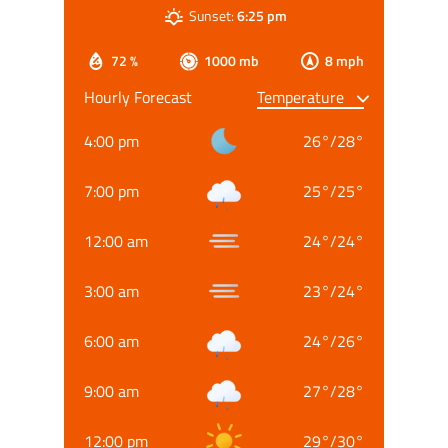
Sunset:
6:25 pm
72 %
1000 mb
8 mph
Hourly Forecast
4:00 pm
26
°
/
28
°
7:00 pm
25
°
/
25
°
12:00 am
24
°
/
24
°
3:00 am
23
°
/
24
°
6:00 am
24
°
/
26
°
9:00 am
27
°
/
28
°
12:00 pm
29
°
/
30
°