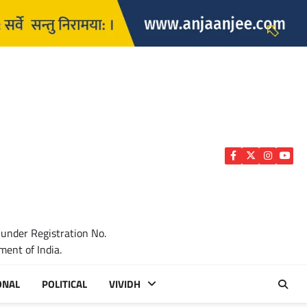
Facebook
Twitter
Instagra
YouTu
 under Registration No.
ent of India.
ONAL
POLITICAL
VIVIDH