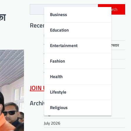
Search
Business
का
Recent Posts
Education
कठिनाइयों में भी मुस्कुराना सिखाते हैं भगवान शिव
Entertainment
जिला उद्योग महाप्रबंधक 50 हजार रिश्वत लेते गिरफ्तार
विश्व हिन्दी परिषद ने बढ़ाया संगठन का दायरा
Fashion
भागलपुर में ‘पंच सम्मेलन’ आयोजित
मिथिला अकादमी छात्र परिषद ने ली शपथ
Health
JOIN US
on WhatsApp
Lifestyle
Archives
Religious
August 2026
July 2026