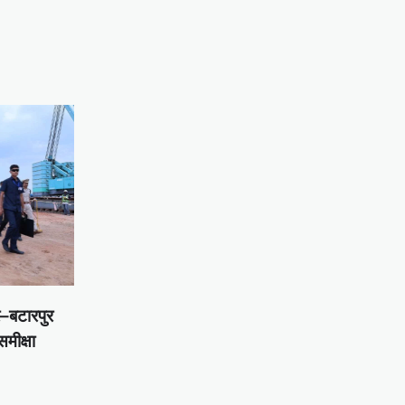
–बटारपुर
मीक्षा