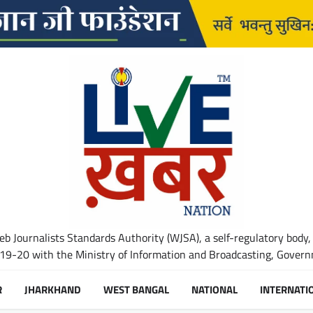
b Journalists Standards Authority (WJSA), a self-regulatory body,
-20 with the Ministry of Information and Broadcasting, Governm
R
JHARKHAND
WEST BANGAL
NATIONAL
INTERNATI