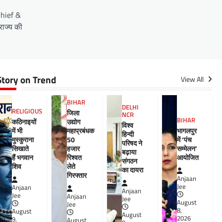
Chief &
ाज्य की
Story on Trend
View All
BIHAR
DELHI
RELIGIOUS
जिला
NCR
BIHAR
कठिनाइयों
उद्योग
विश्व
में भी
महाप्रबंधक
भागलपुर
हिन्दी
मुस्कुराना
50
में ‘पंच
परिषद ने
सिखाते
हजार
सम्मेलन’
बढ़ाया
हैं भगवान
रिश्वत
आयोजित
संगठन
शिव
लेते
का दायरा
गिरफ्तार
Anjaan
Jee
Anjaan
Anjaan
Jee
Anjaan
Jee
August
Jee
8,
August
August
2026
9,
August