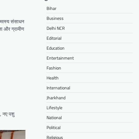
Bihar
Business
मत्स्य संसाधन
Delhi NCR
ना और ग्रामीण
Editorial
Education
Entertainment
Fashion
Health
International
Jharkhand
Lifestyle
, नए पशु
National
Political
Religious