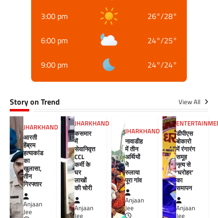
3:00 pm
26
°
/
28
°
6:00 pm
24
°
/
25
°
9:00 pm
24
°
/
24
°
Story on Trend
View All
JHARKHAND
ENTERTAINME
JHARKHAND
JHARKHAND
कसमार
डीपीएस
आरती
में
नावाडीह
बोकारो
हेंब्रम
सेवानिवृत्त
में तीन
में रंगारंग
हत्याकांड
CCL
अर्थियों
समूह
का
कर्मी के
ने
नृत्य से
खुलासा,
घर
रुलाया
‘धरोहर’
तीन
लाखों
पूरा गांव
का
गिरफ्तार
की चोरी
समापन
Anjaan
Anjaan
Anjaan
Jee
Anjaan
Jee
Jee
Jee