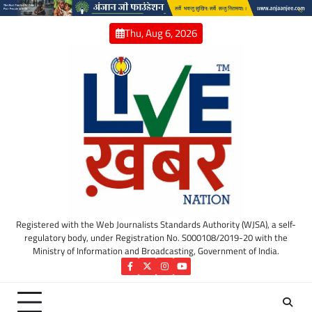
Skip
to
Thu, Aug 6, 2026
content
Registered with the Web Journalists Standards Authority (WJSA), a self-
regulatory body, under Registration No. S000108/2019-20 with the
Ministry of Information and Broadcasting, Government of India.
Facebook
Twitter
Instagram
YouTube