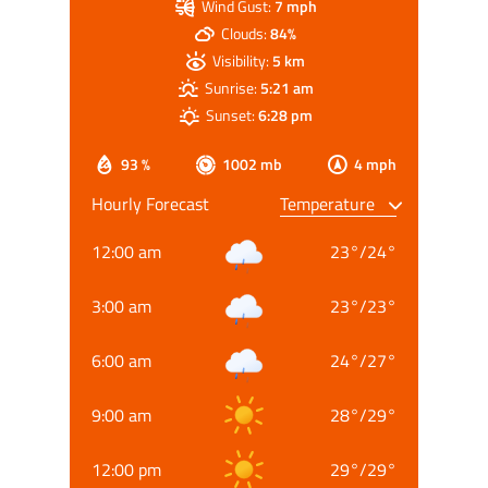
Wind Gust:
7 mph
Clouds:
84%
Visibility:
5 km
Sunrise:
5:21 am
Sunset:
6:28 pm
93 %
1002 mb
4 mph
Hourly Forecast
12:00 am
23
°
/
24
°
3:00 am
23
°
/
23
°
6:00 am
24
°
/
27
°
9:00 am
28
°
/
29
°
12:00 pm
29
°
/
29
°