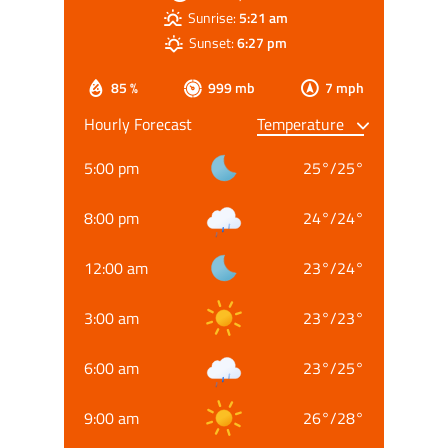
Sunrise:
5:21 am
Sunset:
6:27 pm
85 %
999 mb
7 mph
Hourly Forecast
5:00 pm
25
°
/
25
°
8:00 pm
24
°
/
24
°
12:00 am
23
°
/
24
°
3:00 am
23
°
/
23
°
6:00 am
23
°
/
25
°
9:00 am
26
°
/
28
°