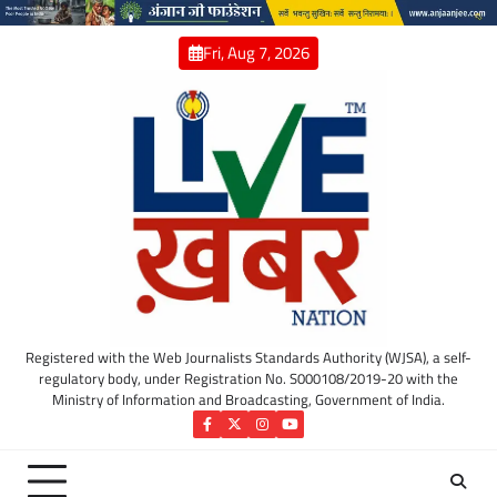
Skip
to
Fri, Aug 7, 2026
content
Registered with the Web Journalists Standards Authority (WJSA), a self-
regulatory body, under Registration No. S000108/2019-20 with the
Ministry of Information and Broadcasting, Government of India.
Facebook
Twitter
Instagram
YouTube