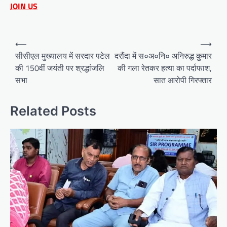
JOIN US
Post
⟵
⟶
navigation
सीसीएल मुख्यालय में सरदार पटेल
दरौंदा में स०अ०नि० अनिरुद्ध कुमार
की 150वीं जयंती पर श्रद्धांजलि
की गला रेतकर हत्या का पर्दाफाश,
सभा
सात आरोपी गिरफ्तार
Related Posts