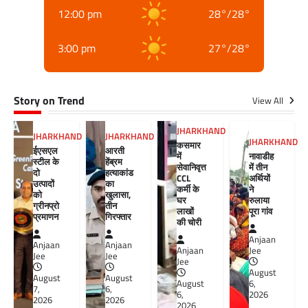
12:00 pm
28
°
/
28
°
3:00 pm
27
°
/
28
°
Story on Trend
View All
JHARKHAND
JHARKHAND
JHARKHAND
JHARKHAND
कसमार
ईएसएल
आरती
में
नावाडीह
स्टील के
हेंब्रम
सेवानिवृत्त
में तीन
दो
हत्याकांड
CCL
अर्थियों
उत्पादों
का
कर्मी के
ने
को
खुलासा,
घर
रुलाया
ग्रीनप्रो
तीन
लाखों
पूरा गांव
प्रमाणन
गिरफ्तार
की चोरी
Anjaan
Anjaan
Anjaan
Anjaan
Jee
Jee
Jee
Jee
August
August
August
August
6,
7,
6,
6,
2026
2026
2026
2026