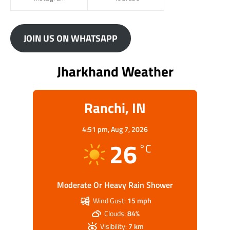
JOIN US ON WHATSAPP
Jharkhand Weather
Ranchi, IN
4:51 pm,
Aug 7, 2026
26
°C
Moderate Or Heavy Rain Shower
Wind Gust:
15 mph
Clouds:
84%
Visibility:
7 km