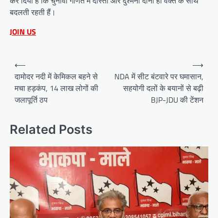
कर दिया है कि चुनावी गणित में दोस्ती और दुश्मनी दोनों ही वक्त के साथ
बदलती रहती हैं।
JOIN US
Post
⟵
⟶
navigation
दामोदर नदी में केमिकल बहने से
NDA में सीट बंटवारे पर घमासान,
मचा हड़कंप, 14 लाख लोगों की
सहयोगी दलों के बयानों से बढ़ी
जलापूर्ति ठप
BJP-JDU की टेंशन
Related Posts