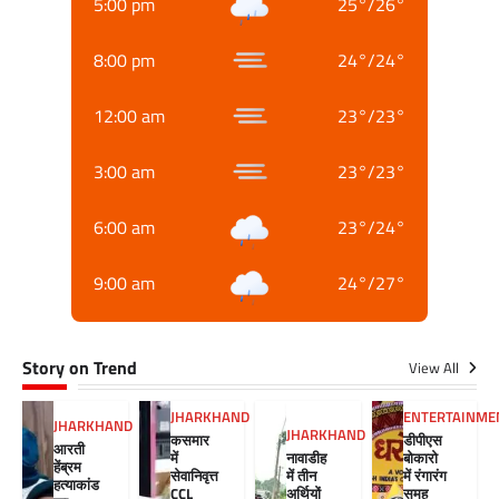
5:00 pm
25
°
/
26
°
8:00 pm
24
°
/
24
°
12:00 am
23
°
/
23
°
3:00 am
23
°
/
23
°
6:00 am
23
°
/
24
°
9:00 am
24
°
/
27
°
Story on Trend
View All
JHARKHAND
ENTERTAINME
JHARKHAND
JHARKHAND
कसमार
डीपीएस
आरती
में
नावाडीह
बोकारो
हेंब्रम
सेवानिवृत्त
में तीन
में रंगारंग
हत्याकांड
CCL
अर्थियों
समूह