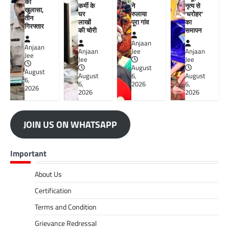
का
कर्मी के
ने
नृत्य से
खुलासा,
घर
रुलाया
‘धरोहर’
तीन
लाखों
पूरा गांव
का
गिरफ्तार
की चोरी
समापन
Anjaan
Anjaan
Anjaan
Jee
Anjaan
Jee
Jee
Jee
August
August
August
6,
August
6,
6,
2026
6,
2026
2026
2026
JOIN US ON WHATSAPP
Important
About Us
Certification
Terms and Condition
Grievance Redressal