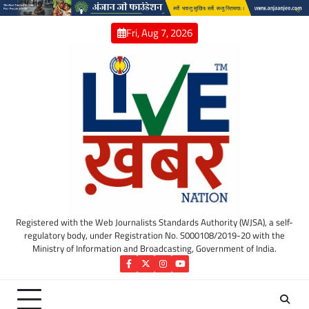
Skip
to
Fri, Aug 7, 2026
content
Registered with the Web Journalists Standards Authority (WJSA), a self-
regulatory body, under Registration No. S000108/2019-20 with the
Ministry of Information and Broadcasting, Government of India.
Facebook
Twitter
Instagram
YouTube