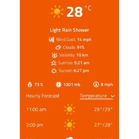
28
°C
Light Rain Shower
Wind Gust:
14 mph
Clouds:
91%
Visibility:
10 km
Sunrise:
5:21 am
Sunset:
6:27 pm
73 %
1001 mb
8 mph
Hourly Forecast
11:00 am
29
°
/
29
°
2:00 pm
27
°
/
28
°