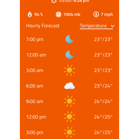
Sunset:
6:28 pm
94 %
1004 mb
7 mph
Hourly Forecast
7:00 pm
23
°
/
23
°
12:00 am
23
°
/
23
°
3:00 am
23
°
/
23
°
6:00 am
23
°
/
24
°
9:00 am
24
°
/
24
°
12:00 pm
24
°
/
25
°
3:00 pm
24
°
/
25
°