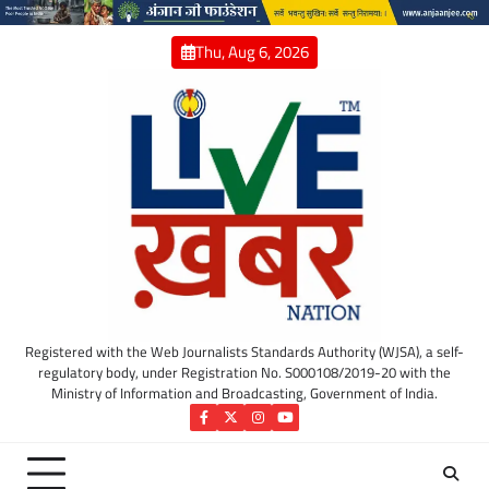
Skip
to
Thu, Aug 6, 2026
content
Registered with the Web Journalists Standards Authority (WJSA), a self-
regulatory body, under Registration No. S000108/2019-20 with the
Ministry of Information and Broadcasting, Government of India.
Facebook
Twitter
Instagram
YouTube