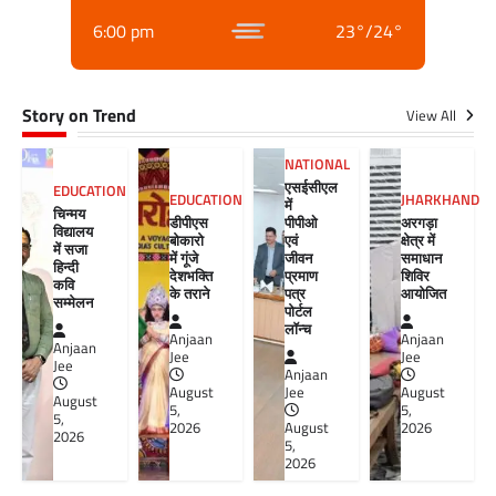
6:00 pm
23
°
/
24
°
Story on Trend
View All
NATIONAL
एसईसीएल
EDUCATION
EDUCATION
JHARKHAND
में
चिन्मय
डीपीएस
पीपीओ
अरगड़ा
विद्यालय
बोकारो
एवं
क्षेत्र में
में सजा
में गूंजे
जीवन
समाधान
हिन्दी
देशभक्ति
प्रमाण
शिविर
कवि
के तराने
पत्र
आयोजित
सम्मेलन
पोर्टल
लॉन्च
Anjaan
Anjaan
Anjaan
Jee
Jee
Jee
Anjaan
August
Jee
August
August
5,
5,
5,
2026
August
2026
2026
5,
2026