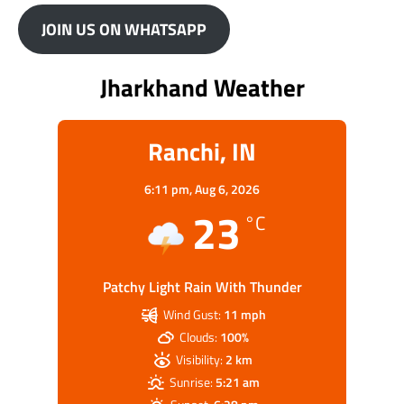
JOIN US ON WHATSAPP
Jharkhand Weather
Ranchi, IN
6:11 pm,
Aug 6, 2026
23
°C
Patchy Light Rain With Thunder
Wind Gust:
11 mph
Clouds:
100%
Visibility:
2 km
Sunrise:
5:21 am