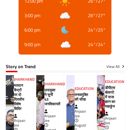
12:00 pm
26
°
/
27
°
3:00 pm
26
°
/
27
°
6:00 pm
24
°
/
25
°
9:00 pm
24
°
/
24
°
Story on Trend
View All
JHARKHAND
EDUCATION
JHARKHAND
मतदान
डीपीएस
EDUCATION
केंद्रों
उपायुक्त
बोकारो
पर दो
ने सुनीं
तनावमुक्ति
में सजा
दिवसीय
43
की सीख
ज्ञान का
विशेष
जनशिकायतें
महाकुंभ
शिविर
Anjaan
Anjaan
Jee
Anjaan
Anjaan
Jee
Jee
Jee
August
August
7,