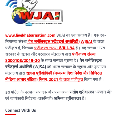
www.livekhabarnation.com
WJAI का एक सदस्य है। एक स्व-
नियामक संस्था
वेब जर्नलिस्ट्स स्टैंडर्ड्स अथॉरिटी (WJSA)
के तहत
पंजीकृत है, जिसका
पंजीकरण संख्या
WAJI-94
है। यह संस्था भारत
सरकार के सूचना और प्रसारण मंत्रालय द्वारा
पंजीकरण संख्या
S000108/2019-20
के तहत मान्यता प्राप्त है।
वेब जर्नलिस्ट्स
स्टैंडर्ड्स अथॉरिटी (WJSA)
को भारत सरकार के सूचना और प्रसारण
मंत्रालय द्वारा
सूचना प्रौद्योगिकी (मध्यस्थ दिशानिर्देश और डिजिटल
मीडिया आचार संहिता) नियम, 2021
के तहत पंजीकृत
किया गया है।
इस पोर्टल के प्रधान संपादक और प्रकाशक
संतोष श्रीवास्तव 'अंजान जी'
एवं कार्यकारी निदेशक (तकनिकी)
अभिनव श्रीवास्तव
हैं।
Connect With Us