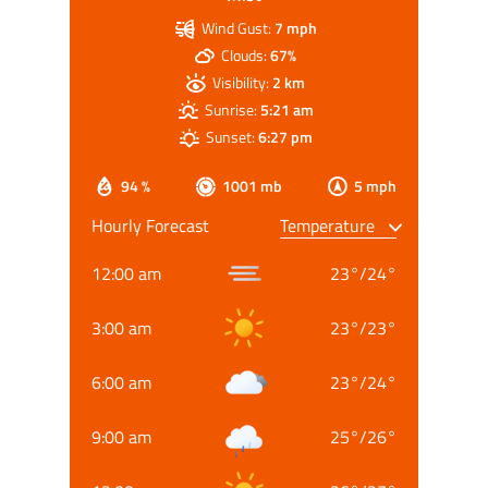
Wind Gust:
7 mph
Clouds:
67%
Visibility:
2 km
Sunrise:
5:21 am
Sunset:
6:27 pm
94 %
1001 mb
5 mph
Hourly Forecast
12:00 am
23
°
/
24
°
3:00 am
23
°
/
23
°
6:00 am
23
°
/
24
°
9:00 am
25
°
/
26
°