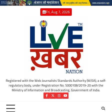
Skip
to
Fri, Aug 7, 2026
content
Registered with the Web Journalists Standards Authority (WJSA), a self-
regulatory body, under Registration No. S000108/2019-20 with the
Ministry of Information and Broadcasting, Government of India.
Facebook
Twitter
Instagram
YouTube